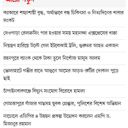
ক্যান্সারে শয্যাশায়ী বৃদ্ধ, অর্থাভাবে বন্ধ চিকিৎসা ও নিত্যদিনের খাবার
সংকট
দেওপাড়া রেলক্রসিং পার হওয়ার সময় মহানন্দা এক্সপ্রেসের ধাক্কা
নিয়ন্ত্রণ হারিয়ে উল্টে গেল ইটবোঝাই ট্রলি, গুরুতর আহত একজন
রহনপুরে ব্যাংক থেকে টাকা তুলে নিখোঁজ মাসুদ আলম
ভোলাহাটে গভীর রাতে আগুনে আমের আড়ত-রুটির দোকান পুড়ে
ছাই
চাঁপাইনবাবগঞ্জে বিদ্যুৎ সংযোগ বিরোধে হামলা
গোমস্তাপুরে গাঁজার গাছসহ যুবক গ্রেপ্তার, পুলিশের বিশেষ অভিযান
নাচোলে এডিপির ৪ উন্নয়ন প্রকল্প উদ্বোধন করলেন এমপি ড.
মিজানুর রহমান