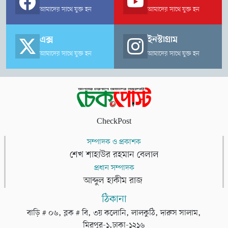
আমাদের সাথে যুক্ত হন
আমাদের সাথে যুক্ত হন
এক্স
ইনস্টাগ্রাম
আমাদের সাথে যুক্ত হন
আমাদের সাথে যুক্ত হন
CheckPost
সম্পাদক ও প্রকাশক
শেখ শাহাউর রহমান বেলাল
প্রধান সম্পাদক
আব্দুল হাকীম রাজ
ঠিকানা
বাড়ি # ০৬, ব্লক # বি, ৩য় কলোনি, লালকুঠি, দারুস সালাম,
মিরপুর-১,ঢাকা-১২১৬