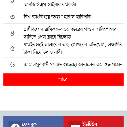
২
আরডিসিএস সাইবার কর্মকর্তা
৩
বিশ্ব র‍্যাংকিংয়ে জায়গা হারাল হাবিপ্রবি
গ্রামীণফোন শ্রমিকদের ১৫ বছরের পাওনা পরিশোধের
৪
দাবিতে প্রেস ক্লাবে বিক্ষোভ
ধামইরহাটে তালাকের তথ্য গোপনের অভিযোগ, লক্ষাধিক
৫
টাকা নিয়ে উধাও নারী
৬
জামালপুরবাসীকে ঈদ শুভেচ্ছা জানালেন এম শুভ পাঠান
আরো
ফেসবুক
ইউটিউব