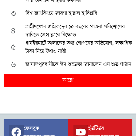
আরডিসিএস সাইবার কর্মকর্তা
৩
বিশ্ব র‍্যাংকিংয়ে জায়গা হারাল হাবিপ্রবি
গ্রামীণফোন শ্রমিকদের ১৫ বছরের পাওনা পরিশোধের
৪
দাবিতে প্রেস ক্লাবে বিক্ষোভ
ধামইরহাটে তালাকের তথ্য গোপনের অভিযোগ, লক্ষাধিক
৫
টাকা নিয়ে উধাও নারী
৬
জামালপুরবাসীকে ঈদ শুভেচ্ছা জানালেন এম শুভ পাঠান
আরো
ফেসবুক
ইউটিউব