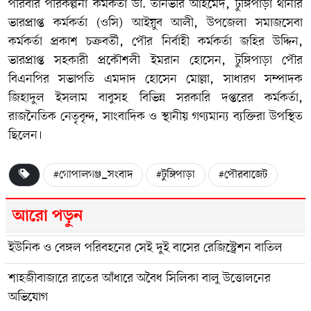
পরিবার পরিকল্পনা কর্মকর্তা ডা. তানভীর আহমেদ, টুঙ্গিপাড়া থানার
ভারপ্রাপ্ত কর্মকর্তা (ওসি) আইয়ুব আলী, উপজেলা সমাজসেবা
কর্মকর্তা প্রকাশ চক্রবর্তী, পৌর নির্বাহী কর্মকর্তা জহির উদ্দিন,
ভারপ্রাপ্ত সহকারী প্রকৌশলী ইমরান হোসেন, টুঙ্গিপাড়া পৌর
বিএনপির সভাপতি এমদাদ হোসেন মোল্লা, সাধারণ সম্পাদক
জিহাদুল ইসলাম বাবুসহ বিভিন্ন সরকারি দপ্তরের কর্মকর্তা,
রাজনৈতিক নেতৃবৃন্দ, সাংবাদিক ও স্থানীয় গণ্যমান্য ব্যক্তিরা উপস্থিত
ছিলেন।
#গোপালগঞ্জ_সংবাদ
#টুঙ্গিপাড়া
#পৌরবাজেট
আরো পড়ুন
ইউনিক ও বেঙ্গল পরিবহনের সেই দুই বাসের রেজিস্ট্রেশন বাতিল
শাহজীবাজারে রাতের আঁধারে অবৈধ সিলিকা বালু উত্তোলনের
অভিযোগ