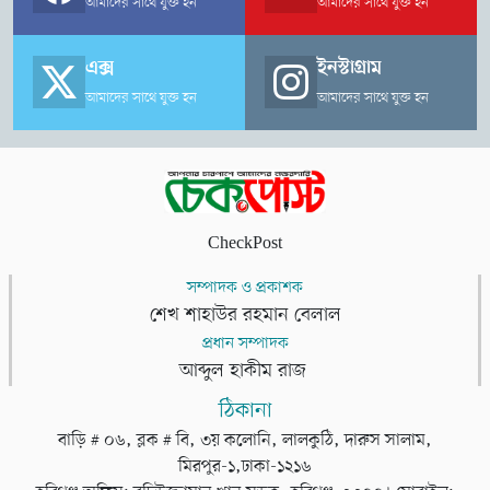
আমাদের সাথে যুক্ত হন
আমাদের সাথে যুক্ত হন
এক্স
ইনস্টাগ্রাম
আমাদের সাথে যুক্ত হন
আমাদের সাথে যুক্ত হন
CheckPost
সম্পাদক ও প্রকাশক
শেখ শাহাউর রহমান বেলাল
প্রধান সম্পাদক
আব্দুল হাকীম রাজ
ঠিকানা
বাড়ি # ০৬, ব্লক # বি, ৩য় কলোনি, লালকুঠি, দারুস সালাম,
মিরপুর-১,ঢাকা-১২১৬