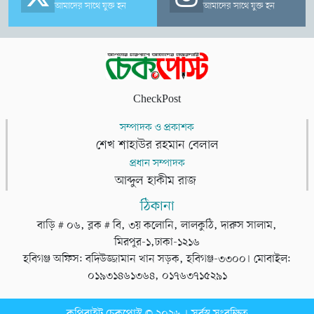
আমাদের সাথে যুক্ত হন
আমাদের সাথে যুক্ত হন
CheckPost
সম্পাদক ও প্রকাশক
শেখ শাহাউর রহমান বেলাল
প্রধান সম্পাদক
আব্দুল হাকীম রাজ
ঠিকানা
বাড়ি # ০৬, ব্লক # বি, ৩য় কলোনি, লালকুঠি, দারুস সালাম,
মিরপুর-১,ঢাকা-১২১৬
হবিগঞ্জ অফিস: বদিউজ্জামান খান সড়ক, হবিগঞ্জ-৩৩০০। মোবাইল:
০১৯৩১৪৬১৩৬৪, ০১৭৬৩৭১৫২৯১
কপিরাইট চেকপোস্ট © ২০২৬ । সর্বস্ব সংরক্ষিত