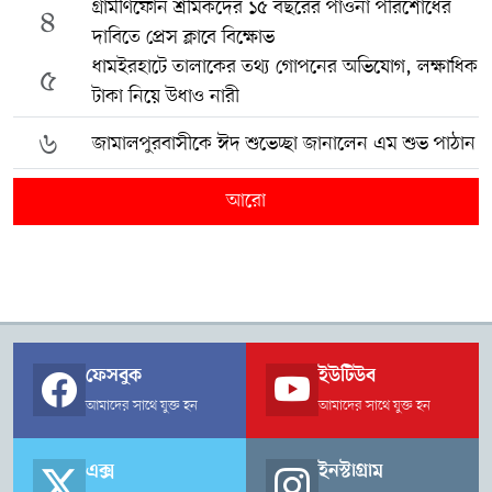
গ্রামীণফোন শ্রমিকদের ১৫ বছরের পাওনা পরিশোধের
৪
দাবিতে প্রেস ক্লাবে বিক্ষোভ
ধামইরহাটে তালাকের তথ্য গোপনের অভিযোগ, লক্ষাধিক
৫
টাকা নিয়ে উধাও নারী
৬
জামালপুরবাসীকে ঈদ শুভেচ্ছা জানালেন এম শুভ পাঠান
আরো
ফেসবুক
ইউটিউব
আমাদের সাথে যুক্ত হন
আমাদের সাথে যুক্ত হন
এক্স
ইনস্টাগ্রাম