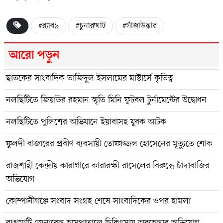
#র‍্যাব৯
#চুনারুঘাট
#গাঁজাউদ্ধার
আরো পড়ুন
ছাতকের সাংবাদিক তাজিদুল ইসলামের মাস্টার্সে কৃতিত্ব
নলছিটিতে জিয়াউর রহমান স্মৃতি মিনি ফুটবল টুর্নামেন্টের উদ্বোধন
নলছিটিতে পুলিশের অভিযানে ইয়াবাসহ যুবক আটক
ফুলদী বাজারের প্রবীণ ব্যবসায়ী তোফাজ্জল হোসেনের মৃত্যুতে শোক
রাজশাহী কেন্দ্রীয় কারাগারে কারারক্ষী রাসেলের বিরুদ্ধে চাঁদাবাজির
অভিযোগ
কোম্পানীগঞ্জে সংবাদ সংগ্রহ শেষে সাংবাদিকের ওপর হামলা
রাঙামাটি জেনারেল হাসপাতালে চিকিৎসায় অবহেলার অভিযোগ