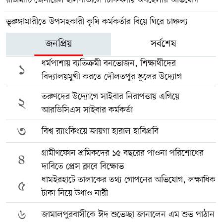
ভূরুঙ্গামারীতে উপসহকারী কৃষি কর্মকর্তার বিয়ে ঘিরে চাঞ্চল্য
জনপ্রিয়
সর্বশেষ
ধর্মপাশায় ব্যতিক্রমী বনভোজন, শিক্ষার্থীদের
১
বিদ্যালয়মুখী করতে দৌলতপুর স্কুলের উদ্যোগ
তরুণদের উদ্যোগে সাইবার নিরাপত্তায় এগিয়ে
২
আরডিসিএস সাইবার কর্মকর্তা
৩
বিশ্ব র‍্যাংকিংয়ে জায়গা হারাল হাবিপ্রবি
গ্রামীণফোন শ্রমিকদের ১৫ বছরের পাওনা পরিশোধের
৪
দাবিতে প্রেস ক্লাবে বিক্ষোভ
ধামইরহাটে তালাকের তথ্য গোপনের অভিযোগ, লক্ষাধিক
৫
টাকা নিয়ে উধাও নারী
৬
জামালপুরবাসীকে ঈদ শুভেচ্ছা জানালেন এম শুভ পাঠান