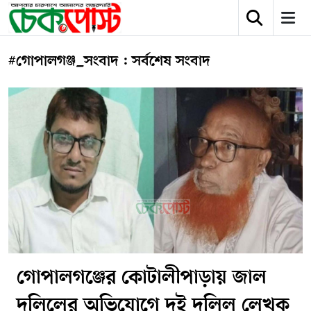
#গোপালগঞ্জ_সংবাদ : সর্বশেষ সংবাদ
গোপালগঞ্জের কোটালীপাড়ায় জাল
দলিলের অভিযোগে দুই দলিল লেখক