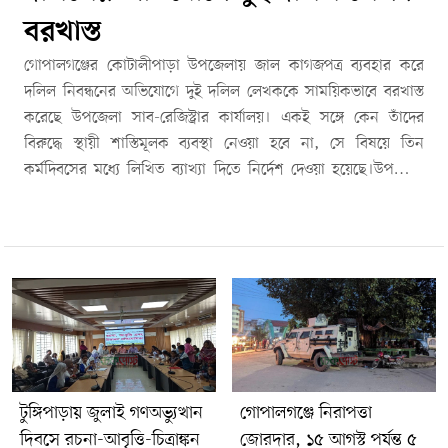
বরখাস্ত
গোপালগঞ্জের কোটালীপাড়া উপজেলায় জাল কাগজপত্র ব্যবহার করে
দলিল নিবন্ধনের অভিযোগে দুই দলিল লেখককে সাময়িকভাবে বরখাস্ত
করেছে উপজেলা সাব-রেজিস্ট্রার কার্যালয়। একই সঙ্গে কেন তাঁদের
বিরুদ্ধে স্থায়ী শাস্তিমূলক ব্যবস্থা নেওয়া হবে না, সে বিষয়ে তিন
কর্মদিবসের মধ্যে লিখিত ব্যাখ্যা দিতে নির্দেশ দেওয়া হয়েছে।উপজেলা
সাব-রেজিস্ট্রার নূরে তোজাম্মেল হোসেন মঙ্গলবার (৪ আগস্ট) এ-সংক্রান্ত
আদেশ জারি করেন।সাময়িকভাবে বরখাস্ত হওয়া দুই দলিল লেখক হলেন
উপজেলার বংকুরা গ্রামের নাসির উদ্দিন শেখ এবং কাঠি গ্রামের মিজানুর
রহমান বুলবুল শরীফ।সাব-রেজিস্ট্রার কার্যালয় সূত্রে জানা যায়, সম্প্রতি
কয়েকজন দলিল লেখকের বিরুদ্ধে জাল কাগজপত্র ব্যবহার করে দলিল
প্রস্তুত ও নিবন্ধনের অভিযোগ ওঠে। অভিযোগের ভিত্তিতে প্রাথমিক তদন্তে
দুই দলিল লেখকের সংশ্লিষ্টতার তথ্য পাওয়া গেলে তাঁদের সাময়িকভাবে
বরখাস্ত করা হয় এবং কারণ দর্শানোর নোটিশ দেওয়া হয়।বরখাস্ত হওয়া
মিজানুর রহমান বুলবুল শরীফ দাবি করেন, গত ১৫ জুলাই উনশিয়া
টুঙ্গিপাড়ায় জুলাই গণঅভ্যুত্থান
গোপালগঞ্জে নিরাপত্তা
গ্রামের আমেনা বেগম প্রয়োজনীয় কাগজপত্র নিয়ে তাঁর কাছে আসেন।
দিবসে রচনা-আবৃত্তি-চিত্রাঙ্কন
জোরদার, ১৫ আগস্ট পর্যন্ত ৫