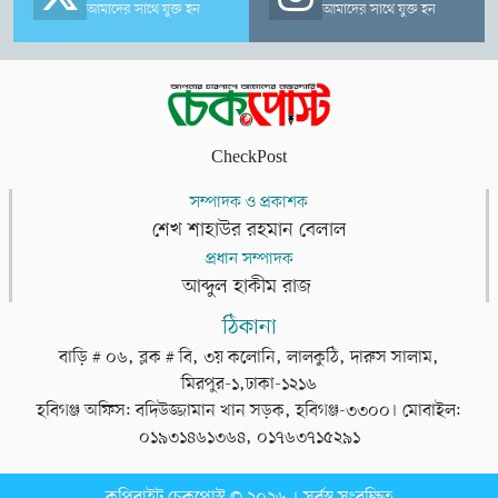
আমাদের সাথে যুক্ত হন
আমাদের সাথে যুক্ত হন
CheckPost
সম্পাদক ও প্রকাশক
শেখ শাহাউর রহমান বেলাল
প্রধান সম্পাদক
আব্দুল হাকীম রাজ
ঠিকানা
বাড়ি # ০৬, ব্লক # বি, ৩য় কলোনি, লালকুঠি, দারুস সালাম,
মিরপুর-১,ঢাকা-১২১৬
হবিগঞ্জ অফিস: বদিউজ্জামান খান সড়ক, হবিগঞ্জ-৩৩০০। মোবাইল:
০১৯৩১৪৬১৩৬৪, ০১৭৬৩৭১৫২৯১
কপিরাইট চেকপোস্ট © ২০২৬ । সর্বস্ব সংরক্ষিত