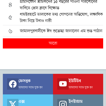
গ্রামীণফোন শ্রমিকদের ১৫ বছরের পাওনা পরিশোধের
৪
দাবিতে প্রেস ক্লাবে বিক্ষোভ
ধামইরহাটে তালাকের তথ্য গোপনের অভিযোগ, লক্ষাধিক
৫
টাকা নিয়ে উধাও নারী
৬
জামালপুরবাসীকে ঈদ শুভেচ্ছা জানালেন এম শুভ পাঠান
আরো
ফেসবুক
ইউটিউব
আমাদের সাথে যুক্ত হন
আমাদের সাথে যুক্ত হন
এক্স
ইনস্টাগ্রাম