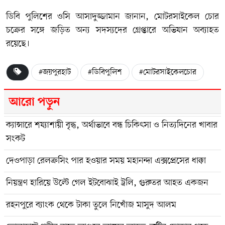
ডিবি পুলিশের ওসি আসাদুজ্জামান জানান, মোটরসাইকেল চোর
চক্রের সঙ্গে জড়িত অন্য সদস্যদের গ্রেপ্তারে অভিযান অব্যাহত
রয়েছে।
#জয়পুরহাট
#ডিবিপুলিশ
#মোটরসাইকেলচোর
আরো পড়ুন
ক্যান্সারে শয্যাশায়ী বৃদ্ধ, অর্থাভাবে বন্ধ চিকিৎসা ও নিত্যদিনের খাবার
সংকট
দেওপাড়া রেলক্রসিং পার হওয়ার সময় মহানন্দা এক্সপ্রেসের ধাক্কা
নিয়ন্ত্রণ হারিয়ে উল্টে গেল ইটবোঝাই ট্রলি, গুরুতর আহত একজন
রহনপুরে ব্যাংক থেকে টাকা তুলে নিখোঁজ মাসুদ আলম