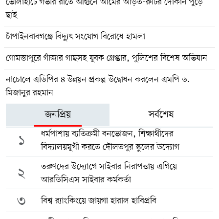
ভোলাহাটে গভীর রাতে আগুনে আমের আড়ত-রুটির দোকান পুড়ে
ছাই
চাঁপাইনবাবগঞ্জে বিদ্যুৎ সংযোগ বিরোধে হামলা
গোমস্তাপুরে গাঁজার গাছসহ যুবক গ্রেপ্তার, পুলিশের বিশেষ অভিযান
নাচোলে এডিপির ৪ উন্নয়ন প্রকল্প উদ্বোধন করলেন এমপি ড.
মিজানুর রহমান
জনপ্রিয়
সর্বশেষ
ধর্মপাশায় ব্যতিক্রমী বনভোজন, শিক্ষার্থীদের
১
বিদ্যালয়মুখী করতে দৌলতপুর স্কুলের উদ্যোগ
তরুণদের উদ্যোগে সাইবার নিরাপত্তায় এগিয়ে
২
আরডিসিএস সাইবার কর্মকর্তা
৩
বিশ্ব র‍্যাংকিংয়ে জায়গা হারাল হাবিপ্রবি