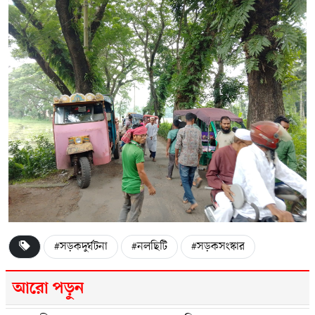
#সড়কদুর্ঘটনা
#নলছিটি
#সড়কসংস্কার
আরো পড়ুন