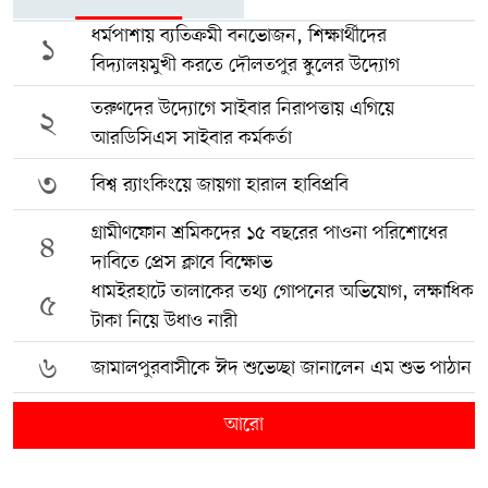
ধর্মপাশায় ব্যতিক্রমী বনভোজন, শিক্ষার্থীদের
১
বিদ্যালয়মুখী করতে দৌলতপুর স্কুলের উদ্যোগ
তরুণদের উদ্যোগে সাইবার নিরাপত্তায় এগিয়ে
২
আরডিসিএস সাইবার কর্মকর্তা
৩
বিশ্ব র‍্যাংকিংয়ে জায়গা হারাল হাবিপ্রবি
গ্রামীণফোন শ্রমিকদের ১৫ বছরের পাওনা পরিশোধের
৪
দাবিতে প্রেস ক্লাবে বিক্ষোভ
ধামইরহাটে তালাকের তথ্য গোপনের অভিযোগ, লক্ষাধিক
৫
টাকা নিয়ে উধাও নারী
৬
জামালপুরবাসীকে ঈদ শুভেচ্ছা জানালেন এম শুভ পাঠান
আরো