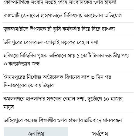
কোম্পানীগঞ্জে সংবাদ সংগ্রহ শেষে সাংবাদিকের ওপর হামলা
রাঙামাটি জেনারেল হাসপাতালে চিকিৎসায় অবহেলার অভিযোগ
ভূরুঙ্গামারীতে উপসহকারী কৃষি কর্মকর্তার বিয়ে ঘিরে চাঞ্চল্য
উলিপুরের বেলেরতল-গোড়াই সড়কের বেহাল দশা
হবিগঞ্জে বিজিবির পৃথক অভিযানে প্রায় ১ কোটি টাকার ভারতীয় পণ্য
ও কাভার্ডভ্যান জব্দ
সৈয়দপুরের নিখোঁজ অটোচালক রিপনের লাশ ৩ দিন পর
দিনাজপুরের ডোবায় উদ্ধার
কমলনগরে হাওলাদার সড়কের বেহাল দশা, দুর্ভোগে ১০ হাজার
মানুষ
তাহিরপুরে কলেজ শিক্ষার্থীর ওপর হামলার প্রতিবাদে মানববন্ধন
জনপ্রিয়
সর্বশেষ