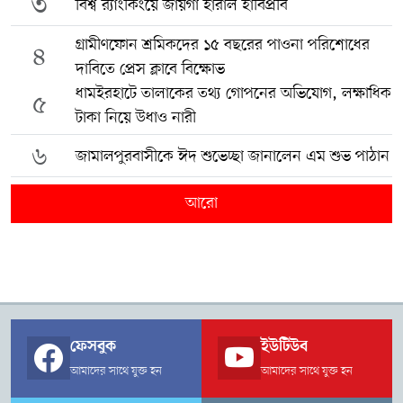
৩
বিশ্ব র‍্যাংকিংয়ে জায়গা হারাল হাবিপ্রবি
গ্রামীণফোন শ্রমিকদের ১৫ বছরের পাওনা পরিশোধের
৪
দাবিতে প্রেস ক্লাবে বিক্ষোভ
ধামইরহাটে তালাকের তথ্য গোপনের অভিযোগ, লক্ষাধিক
৫
টাকা নিয়ে উধাও নারী
৬
জামালপুরবাসীকে ঈদ শুভেচ্ছা জানালেন এম শুভ পাঠান
আরো
ফেসবুক
ইউটিউব
আমাদের সাথে যুক্ত হন
আমাদের সাথে যুক্ত হন