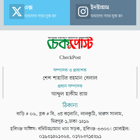
এক্স
ইনস্টাগ্রাম
আমাদের সাথে যুক্ত হন
আমাদের সাথে যুক্ত হন
CheckPost
সম্পাদক ও প্রকাশক
শেখ শাহাউর রহমান বেলাল
প্রধান সম্পাদক
আব্দুল হাকীম রাজ
ঠিকানা
বাড়ি # ০৬, ব্লক # বি, ৩য় কলোনি, লালকুঠি, দারুস সালাম,
মিরপুর-১,ঢাকা-১২১৬
হবিগঞ্জ অফিস: বদিউজ্জামান খান সড়ক, হবিগঞ্জ-৩৩০০। মোবাইল:
০১৯৩১৪৬১৩৬৪, ০১৭৬৩৭১৫২৯১