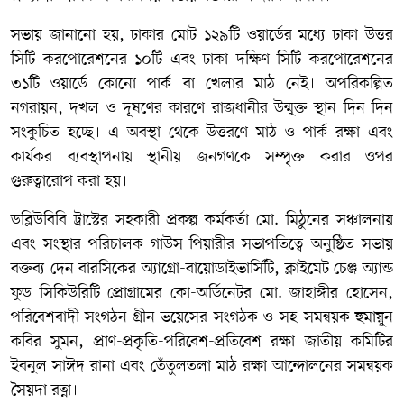
সভায় জানানো হয়, ঢাকার মোট ১২৯টি ওয়ার্ডের মধ্যে ঢাকা উত্তর
সিটি করপোরেশনের ১০টি এবং ঢাকা দক্ষিণ সিটি করপোরেশনের
৩১টি ওয়ার্ডে কোনো পার্ক বা খেলার মাঠ নেই। অপরিকল্পিত
নগরায়ন, দখল ও দূষণের কারণে রাজধানীর উন্মুক্ত স্থান দিন দিন
সংকুচিত হচ্ছে। এ অবস্থা থেকে উত্তরণে মাঠ ও পার্ক রক্ষা এবং
কার্যকর ব্যবস্থাপনায় স্থানীয় জনগণকে সম্পৃক্ত করার ওপর
গুরুত্বারোপ করা হয়।
ডব্লিউবিবি ট্রাস্টের সহকারী প্রকল্প কর্মকর্তা মো. মিঠুনের সঞ্চালনায়
এবং সংস্থার পরিচালক গাউস পিয়ারীর সভাপতিত্বে অনুষ্ঠিত সভায়
বক্তব্য দেন বারসিকের অ্যাগ্রো-বায়োডাইভার্সিটি, ক্লাইমেট চেঞ্জ অ্যান্ড
ফুড সিকিউরিটি প্রোগ্রামের কো-অর্ডিনেটর মো. জাহাঙ্গীর হোসেন,
পরিবেশবাদী সংগঠন গ্রীন ভয়েসের সংগঠক ও সহ-সমন্বয়ক হুমায়ুন
কবির সুমন, প্রাণ-প্রকৃতি-পরিবেশ-প্রতিবেশ রক্ষা জাতীয় কমিটির
ইবনুল সাঈদ রানা এবং তেঁতুলতলা মাঠ রক্ষা আন্দোলনের সমন্বয়ক
সৈয়দা রত্না।