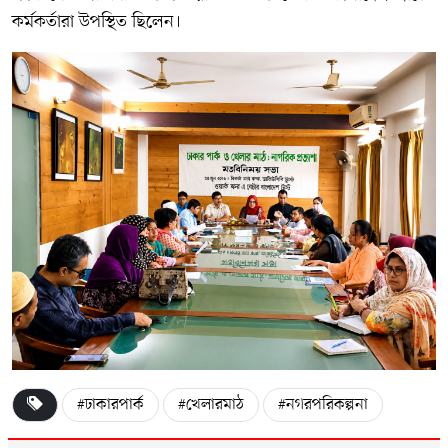
কর্মকর্তারা উপস্থিত ছিলেন।
#ঢাকারপার্ক
#খেলারমাঠ
#নগরপরিকল্পনা