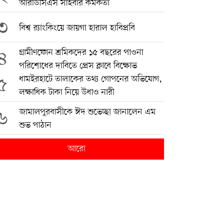
আরডিসিএস সাইবার কর্মকর্তা
৩
বিশ্ব র‍্যাংকিংয়ে জায়গা হারাল হাবিপ্রবি
৪
গ্রামীণফোন শ্রমিকদের ১৫ বছরের পাওনা
পরিশোধের দাবিতে প্রেস ক্লাবে বিক্ষোভ
৫
ধামইরহাটে তালাকের তথ্য গোপনের অভিযোগ,
লক্ষাধিক টাকা নিয়ে উধাও নারী
৬
জামালপুরবাসীকে ঈদ শুভেচ্ছা জানালেন এম
শুভ পাঠান
আরো