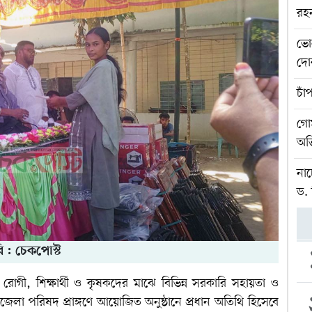
রহ
ভো
দোক
চাঁ
গোম
অভ
নাচ
ড.
ি : চেকপোস্ট
 রোগী, শিক্ষার্থী ও কৃষকদের মাঝে বিভিন্ন সরকারি সহায়তা ও
লা পরিষদ প্রাঙ্গণে আয়োজিত অনুষ্ঠানে প্রধান অতিথি হিসেবে