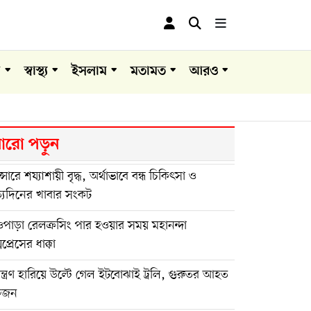
া
স্বাস্থ্য
ইসলাম
মতামত
আরও
রো পড়ুন
ান্সারে শয্যাশায়ী বৃদ্ধ, অর্থাভাবে বন্ধ চিকিৎসা ও
্যদিনের খাবার সংকট
পাড়া রেলক্রসিং পার হওয়ার সময় মহানন্দা
সপ্রেসের ধাক্কা
়ন্ত্রণ হারিয়ে উল্টে গেল ইটবোঝাই ট্রলি, গুরুতর আহত
কজন