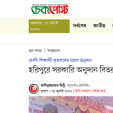
শুক্রবার, ০৭ আগস্ট
সর্বশেষ
জাতীয়
২০২৬
মূল পাতা
সারাদেশ
রোগী-শিক্ষার্থী-কৃষকদের মাঝে অনুদান
হরিপুরে সরকারি অনুদান বিত
হাসিনুজ্জামান মিন্টু,
ঠাকুরগাঁও প্রতিনিধি::
প্রকাশ : ০৫ জুলাই ২০২৬
|
প্রিন্ট সংস্করণ
|
ফটো কার্ড