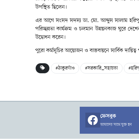
উপস্থিত ছিলেন।
এর আগে সংসদ সদস্য ডা. মো. আব্দুস সালাম হরিপুর 
পরিচ্ছন্নতা কার্যক্রম ও চলমান উন্নয়নকাজ ঘুরে দেখ
উদ্বোধন করেন।
পুরো কর্মসূচির আয়োজন ও বাস্তবায়নে সার্বিক দায়িত
#ঠাকুরগাঁও
#সরকারি_সহায়তা
#হরিপ
ফেসবুক
আমাদের সাথে যুক্ত হন