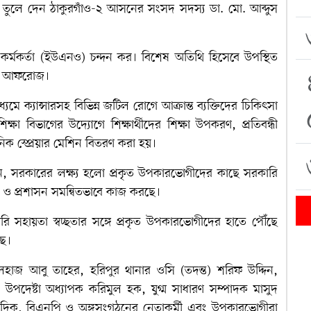
তুলে দেন ঠাকুরগাঁও-২ আসনের সংসদ সদস্য ডা. মো. আব্দুস
ী কর্মকর্তা (ইউএনও) চন্দন কর। বিশেষ অতিথি হিসেবে উপস্থিত
িনা আফরোজ।
ে ক্যান্সারসহ বিভিন্ন জটিল রোগে আক্রান্ত ব্যক্তিদের চিকিৎসা
া বিভাগের উদ্যোগে শিক্ষার্থীদের শিক্ষা উপকরণ, প্রতিবন্ধী
িক স্প্রেয়ার মেশিন বিতরণ করা হয়।
লেন, সরকারের লক্ষ্য হলো প্রকৃত উপকারভোগীদের কাছে সরকারি
ি ও প্রশাসন সমন্বিতভাবে কাজ করছে।
 সহায়তা স্বচ্ছতার সঙ্গে প্রকৃত উপকারভোগীদের হাতে পৌঁছে
ছে।
হাজ আবু তাহের, হরিপুর থানার ওসি (তদন্ত) শরিফ উদ্দিন,
েষ্টা অধ্যাপক করিমুল হক, যুগ্ম সাধারণ সম্পাদক মাসুদ
 সাংবাদিক, বিএনপি ও অঙ্গসংগঠনের নেতাকর্মী এবং উপকারভোগীরা