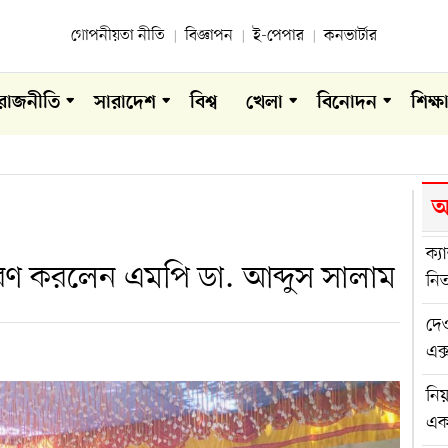
গোপনীয়তা নীতি
বিজ্ঞাপন
ই-পেপার
কনভার্টার
রাজনীতি
সারাদেশ
বিশ্ব
খেলা
বিনোদন
শিক্ষ
আ
ক্য
রণ করলেন এমপি ডা. আব্দুস সালাম
নিত
দেও
এক্
নিয
এ