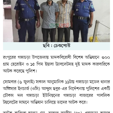
ছবি : চেকপোস্ট
রংপুরের গঙ্গাচড়া উপজেলায় মাদকবিরোধী বিশেষ অভিযানে ৩০০
গ্রাম হেরোইন ও ১৫ পিস ইয়াবা ট্যাবলেটসহ দুই মাদক কারবারিকে
আটক করেছে পুলিশ।
সোমবার (৬ জুলাই) সকাল আনুমানিক ১১টায় গঙ্গাচড়া মডেল থানার
অফিসার ইনচার্জ (ওসি) আব্দুস ছবুর-এর নির্দেশনায় পুলিশের একটি
চৌকস দল গঙ্গাচড়া ইউনিয়নের গঙ্গাচড়া বাজারের পাবলিক
টয়লেটের সামনে অভিযান চালিয়ে তাদের আটক করে।