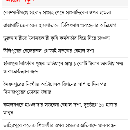
কোম্পানীগঞ্জে সংবাদ সংগ্রহ শেষে সাংবাদিকের ওপর হামলা
রাঙামাটি জেনারেল হাসপাতালে চিকিৎসায় অবহেলার অভিযোগ
ভূরুঙ্গামারীতে উপসহকারী কৃষি কর্মকর্তার বিয়ে ঘিরে চাঞ্চল্য
উলিপুরের বেলেরতল-গোড়াই সড়কের বেহাল দশা
হবিগঞ্জে বিজিবির পৃথক অভিযানে প্রায় ১ কোটি টাকার ভারতীয় পণ্য
ও কাভার্ডভ্যান জব্দ
সৈয়দপুরের নিখোঁজ অটোচালক রিপনের লাশ ৩ দিন পর
দিনাজপুরের ডোবায় উদ্ধার
কমলনগরে হাওলাদার সড়কের বেহাল দশা, দুর্ভোগে ১০ হাজার
মানুষ
তাহিরপুরে কলেজ শিক্ষার্থীর ওপর হামলার প্রতিবাদে মানববন্ধন