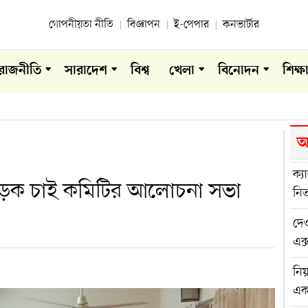
গোপনীয়তা নীতি
বিজ্ঞাপন
ই-পেপার
কনভার্টার
রাজনীতি
সারাদেশ
বিশ্ব
খেলা
বিনোদন
শিক্ষ
আ
ক্য
 সড়ক চাই কমিটির আলোচনা সভা
নিত
দেও
এক্
নিয
এ