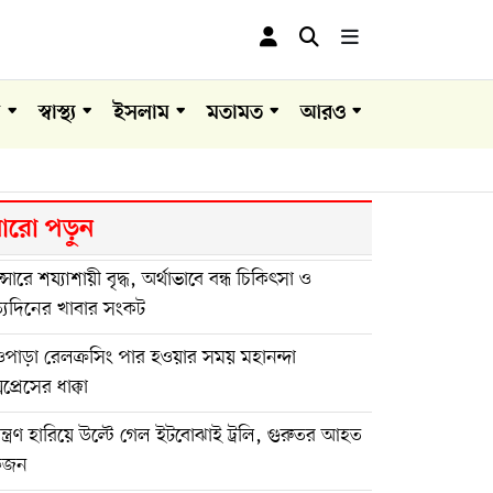
া
স্বাস্থ্য
ইসলাম
মতামত
আরও
রো পড়ুন
ান্সারে শয্যাশায়ী বৃদ্ধ, অর্থাভাবে বন্ধ চিকিৎসা ও
্যদিনের খাবার সংকট
পাড়া রেলক্রসিং পার হওয়ার সময় মহানন্দা
সপ্রেসের ধাক্কা
়ন্ত্রণ হারিয়ে উল্টে গেল ইটবোঝাই ট্রলি, গুরুতর আহত
কজন