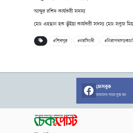
আব্দুর রশিদ কার্যকরী সদস্য
মোঃ এহছান হক ভূঁইয়া কার্যকরী সদস্য মোঃ সবুজ মিয়া
#শিবপুর
#নরসিংদী
#নিরাপদসড়কচা
ফেসবুক
আমাদের সাথে যুক্ত হন