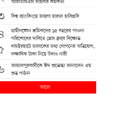
আরডিসিএস সাইবার কর্মকর্তা
৩
বিশ্ব র‍্যাংকিংয়ে জায়গা হারাল হাবিপ্রবি
৪
গ্রামীণফোন শ্রমিকদের ১৫ বছরের পাওনা
পরিশোধের দাবিতে প্রেস ক্লাবে বিক্ষোভ
৫
ধামইরহাটে তালাকের তথ্য গোপনের অভিযোগ,
লক্ষাধিক টাকা নিয়ে উধাও নারী
৬
জামালপুরবাসীকে ঈদ শুভেচ্ছা জানালেন এম
শুভ পাঠান
আরো