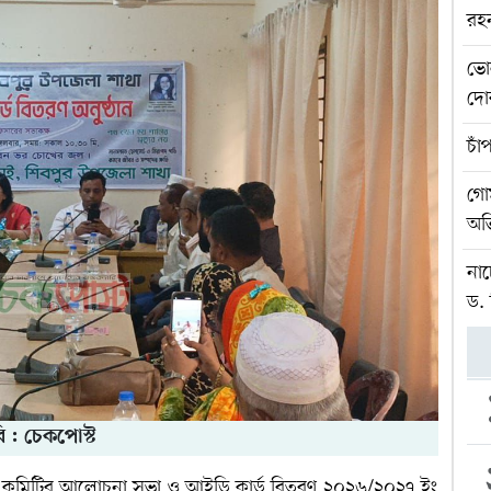
রহ
ভো
দোক
চাঁ
গোম
অভ
নাচ
ড.
ি : চেকপোস্ট
ই কমিটির আলোচনা সভা ও আইডি কার্ড বিতরণ ২০২৬/২০২৭ ইং