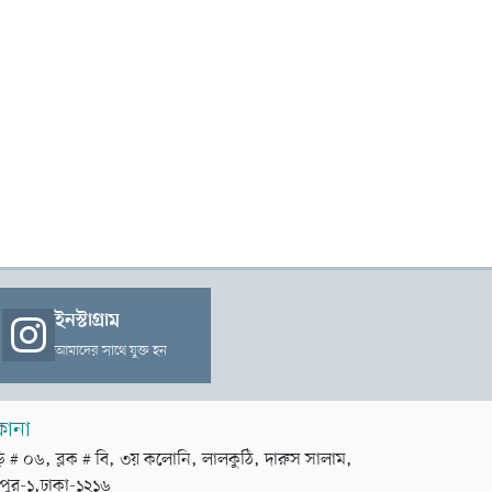
ইনস্টাগ্রাম
আমাদের সাথে যুক্ত হন
কানা
়ি # ০৬, ব্লক # বি, ৩য় কলোনি, লালকুঠি, দারুস সালাম,
পুর-১,ঢাকা-১২১৬