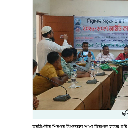
ছব
নরসিংদীর শিবপুর উপজেলা শাখা নিরাপদ সড়ক চা