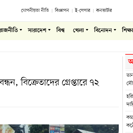
গোপনীয়তা নীতি
বিজ্ঞাপন
ই-পেপার
কনভার্টার
রাজনীতি
সারাদেশ
বিশ্ব
খেলা
বিনোদন
শিক্ষ
আ
তা
ন, বিক্রেতাদের গ্রেপ্তারে ৭২
সৌজ
হর
দা
কমল
কঠো