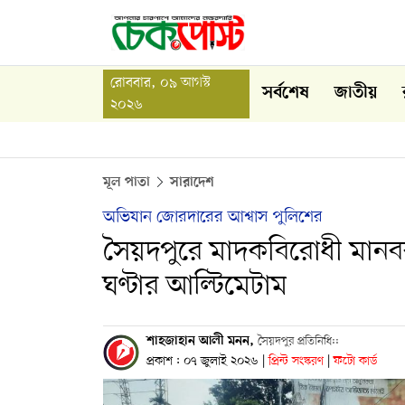
রোববার, ০৯ আগস্ট
সর্বশেষ
জাতীয়
২০২৬
মূল পাতা
সারাদেশ
অভিযান জোরদারের আশ্বাস পুলিশের
সৈয়দপুরে মাদকবিরোধী মানববন্ধ
ঘণ্টার আল্টিমেটাম
শাহজাহান আলী মনন,
সৈয়দপুর প্রতিনিধি::
প্রকাশ : ০৭ জুলাই ২০২৬
|
প্রিন্ট সংস্করণ
|
ফটো কার্ড