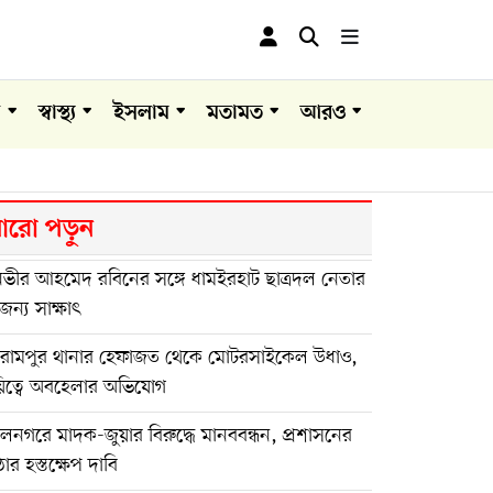
া
স্বাস্থ্য
ইসলাম
মতামত
আরও
রো পড়ুন
নভীর আহমেদ রবিনের সঙ্গে ধামইরহাট ছাত্রদল নেতার
ন্য সাক্ষাৎ
িরামপুর থানার হেফাজত থেকে মোটরসাইকেল উধাও,
য়িত্বে অবহেলার অভিযোগ
নগরে মাদক-জুয়ার বিরুদ্ধে মানববন্ধন, প্রশাসনের
র হস্তক্ষেপ দাবি