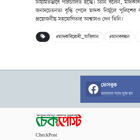
নিয়মিতভাবে পরিচালিত হচ্ছে। তিনি বলেন, মাদকব
জনসচেতনতা বৃদ্ধি পেলে মাদক নির্মূলে পুলিশের 
প্রয়োজনীয় সহযোগিতার আশ্বাসও দেন তিনি।
#মাদকবিরোধী_অভিযান
#মানববন্ধন
ফেসবুক
আমাদের সাথে যুক্ত হন
CheckPost