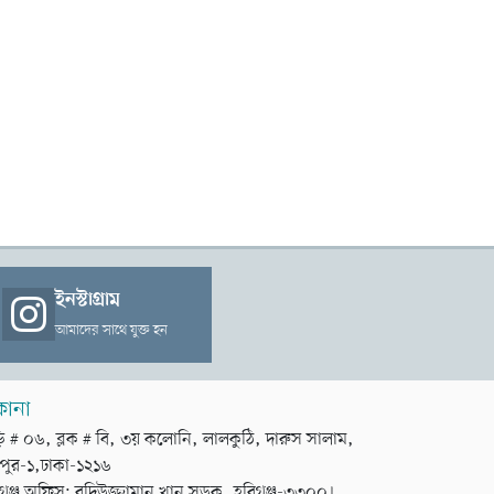
ইনস্টাগ্রাম
আমাদের সাথে যুক্ত হন
কানা
়ি # ০৬, ব্লক # বি, ৩য় কলোনি, লালকুঠি, দারুস সালাম,
পুর-১,ঢাকা-১২১৬
গঞ্জ অফিস: বদিউজ্জামান খান সড়ক, হবিগঞ্জ-৩৩০০।