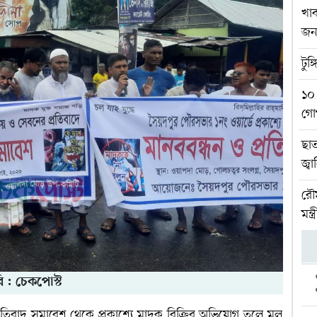
খাব
জ
টুঙ
১০ 
গো
ছাত
জ্
রৌম
মন্ত্র
ি : চেকপোস্ট
তিবাদ সমাবেশ থেকে প্রকাশ্যে মাদক বিক্রির অভিযোগ তুলে মূল