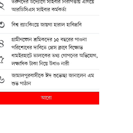
২
তরুণদের উদ্যোগে সাইবার নিরাপত্তায় এগিয়ে
আরডিসিএস সাইবার কর্মকর্তা
৩
বিশ্ব র‍্যাংকিংয়ে জায়গা হারাল হাবিপ্রবি
৪
গ্রামীণফোন শ্রমিকদের ১৫ বছরের পাওনা
পরিশোধের দাবিতে প্রেস ক্লাবে বিক্ষোভ
৫
ধামইরহাটে তালাকের তথ্য গোপনের অভিযোগ,
লক্ষাধিক টাকা নিয়ে উধাও নারী
৬
জামালপুরবাসীকে ঈদ শুভেচ্ছা জানালেন এম
শুভ পাঠান
আরো