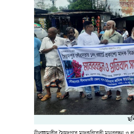
ছব
নীলফামারীর সৈয়দপুরে মাদকবিরোধী মানববন্ধন ও প্র