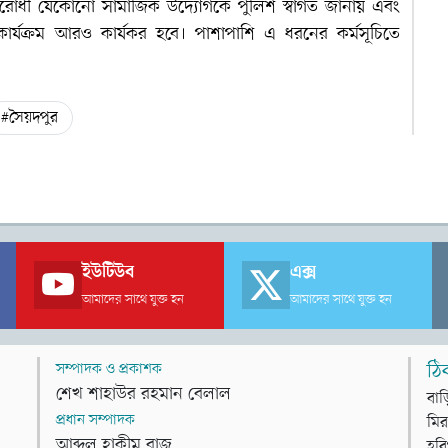
িরোধী যেকোনো সামাজিক উদ্যোগকে পুলিশ স্বাগত জানায় এবং
কার্যক্রম আরও কার্যকর হবে। পাশাপাশি এ ধরনের কর্মসূচিতে
#সৈয়দপুর
ইউটিউব
এক্স
আমাদের সাথে যুক্ত হন
আমাদের সাথে যুক্ত হন
সম্পাদক ও প্রকাশক
ঠি
শেখ শাহাউর রহমান বেলাল
বাড
প্রধান সম্পাদক
মির
আব্দুল হাকীম রাজ
হবি