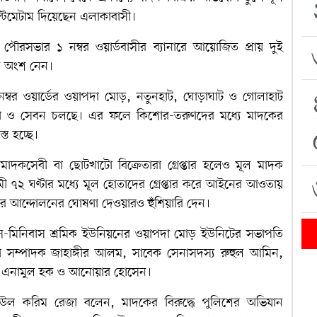
ল্টিমেটাম দিয়েছেন এলাকাবাসী।
 পৌরসভার ১ নম্বর ওয়ার্ডবাসীর ব্যানারে আয়োজিত প্রায় দুই
রুষ অংশ নেন।
ম্বর ওয়ার্ডের ওয়াপদা মোড়, নতুনহাট, ঘোড়াঘাট ও গোলাহাট
নাবেচা ও সেবন চলছে। এর ফলে কিশোর-তরুণদের মধ্যে মাদকের
্ত হচ্ছে।
মাদকসেবী বা ছোটখাটো বিক্রেতারা গ্রেপ্তার হলেও মূল মাদক
মী ৭২ ঘণ্টার মধ্যে মূল হোতাদের গ্রেপ্তার করে আইনের আওতায়
তর আন্দোলনের ঘোষণা দেওয়ারও হুঁশিয়ারি দেন।
বাস-মিনিবাস শ্রমিক ইউনিয়নের ওয়াপদা মোড় ইউনিটের সভাপতি
ণ সম্পাদক জাহাঙ্গীর আলম, সাবেক সেনাসদস্য রুহুল আমিন,
সী এনামুল হক ও আনোয়ার হোসেন।
াউল করিম রেজা বলেন, মাদকের বিরুদ্ধে পুলিশের অভিযান