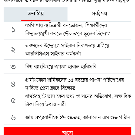
ঝালকাঠির ভীমরুলীর ভাসমান পেয়ারার বাজারে মুগ্ধ মার্কিন রাষ্ট্রদূত
জনপ্রিয়
সর্বশেষ
ধর্মপাশায় ব্যতিক্রমী বনভোজন, শিক্ষার্থীদের
১
বিদ্যালয়মুখী করতে দৌলতপুর স্কুলের উদ্যোগ
তরুণদের উদ্যোগে সাইবার নিরাপত্তায় এগিয়ে
২
আরডিসিএস সাইবার কর্মকর্তা
৩
বিশ্ব র‍্যাংকিংয়ে জায়গা হারাল হাবিপ্রবি
গ্রামীণফোন শ্রমিকদের ১৫ বছরের পাওনা পরিশোধের
৪
দাবিতে প্রেস ক্লাবে বিক্ষোভ
ধামইরহাটে তালাকের তথ্য গোপনের অভিযোগ, লক্ষাধিক
৫
টাকা নিয়ে উধাও নারী
৬
জামালপুরবাসীকে ঈদ শুভেচ্ছা জানালেন এম শুভ পাঠান
আরো