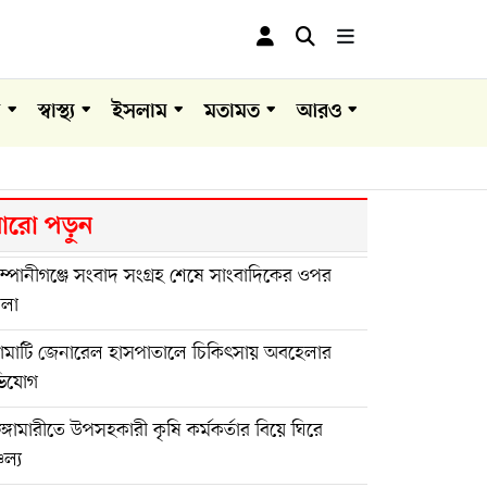
া
স্বাস্থ্য
ইসলাম
মতামত
আরও
রো পড়ুন
্পানীগঞ্জে সংবাদ সংগ্রহ শেষে সাংবাদিকের ওপর
মলা
ঙামাটি জেনারেল হাসপাতালে চিকিৎসায় অবহেলার
িযোগ
ুঙ্গামারীতে উপসহকারী কৃষি কর্মকর্তার বিয়ে ঘিরে
চল্য