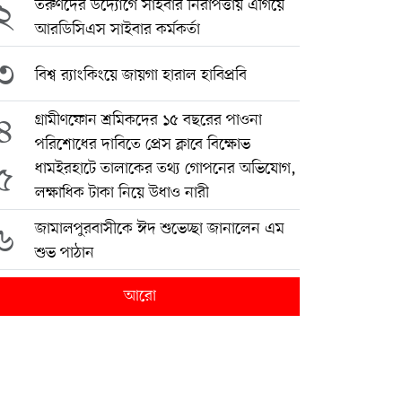
২
তরুণদের উদ্যোগে সাইবার নিরাপত্তায় এগিয়ে
আরডিসিএস সাইবার কর্মকর্তা
৩
বিশ্ব র‍্যাংকিংয়ে জায়গা হারাল হাবিপ্রবি
৪
গ্রামীণফোন শ্রমিকদের ১৫ বছরের পাওনা
পরিশোধের দাবিতে প্রেস ক্লাবে বিক্ষোভ
৫
ধামইরহাটে তালাকের তথ্য গোপনের অভিযোগ,
লক্ষাধিক টাকা নিয়ে উধাও নারী
৬
জামালপুরবাসীকে ঈদ শুভেচ্ছা জানালেন এম
শুভ পাঠান
আরো