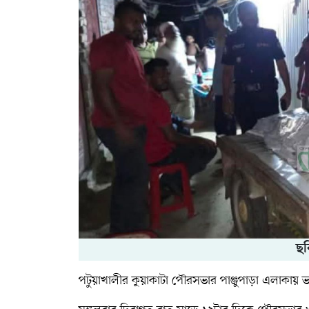
ছব
পটুয়াখালীর কুয়াকাটা পৌরসভার পাঞ্জুপাড়া এলাকায় 