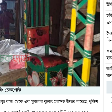
উল
হবি
ভার
সৈ
দিন
কম
হাজ
তাহ
মান
ি: চেকপোস্ট
ভাড়া বাসা থেকে এক যুবকের ঝুলন্ত মরদেহ উদ্ধার করেছে পুলিশ।