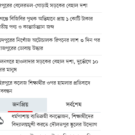
িপুরের বেলেরতল-গোড়াই সড়কের বেহাল দশা
গঞ্জে বিজিবির পৃথক অভিযানে প্রায় ১ কোটি টাকার
তীয় পণ্য ও কাভার্ডভ্যান জব্দ
য়দপুরের নিখোঁজ অটোচালক রিপনের লাশ ৩ দিন পর
াজপুরের ডোবায় উদ্ধার
লনগরে হাওলাদার সড়কের বেহাল দশা, দুর্ভোগে ১০
ার মানুষ
িরপুরে কলেজ শিক্ষার্থীর ওপর হামলার প্রতিবাদে
ববন্ধন
জনপ্রিয়
সর্বশেষ
১
ধর্মপাশায় ব্যতিক্রমী বনভোজন, শিক্ষার্থীদের
বিদ্যালয়মুখী করতে দৌলতপুর স্কুলের উদ্যোগ