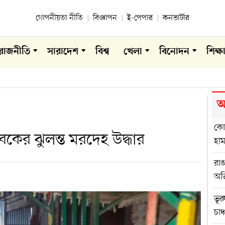
গোপনীয়তা নীতি
বিজ্ঞাপন
ই-পেপার
কনভার্টার
রাজনীতি
সারাদেশ
বিশ্ব
খেলা
বিনোদন
শিক্ষ
আ
কোম
বকের ঝুলন্ত মরদেহ উদ্ধার
হা
রা
অভ
ভূর
চাঞ্