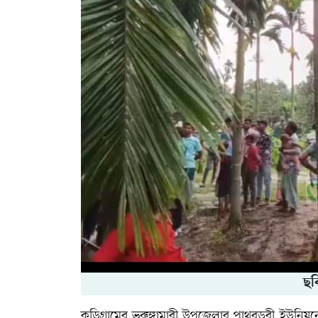
ছব
কুড়িগ্রামের ভূরুঙ্গামারী উপজেলার পাথরডুবী ইউনিয়ন