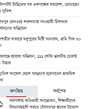
্টাপাল্টি মিছিলের পর একপক্ষের সমাবেশ, মোতায়েন
ল পুলিশ
য়দপুর রেলওয়ে কারখানায় আওয়ামী ঠিকাদার
র্বাসনের অভিযোগ
শাহীর বাজারে মধুপুরের মিষ্টি আনারস, প্রতি পিস ৭০
া
ামগঞ্জে র‍্যাবের অভিযান, ১১১ কেজি ভারতীয় চোরাই
য উদ্ধার
্যুতিক সংযোগ থেকে আগুনের সূত্রপাতের প্রাথমিক
ণা
জনপ্রিয়
সর্বশেষ
১
ধর্মপাশায় ব্যতিক্রমী বনভোজন, শিক্ষার্থীদের
বিদ্যালয়মুখী করতে দৌলতপুর স্কুলের উদ্যোগ