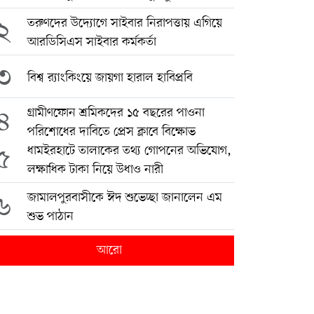
২
তরুণদের উদ্যোগে সাইবার নিরাপত্তায় এগিয়ে
আরডিসিএস সাইবার কর্মকর্তা
৩
বিশ্ব র‍্যাংকিংয়ে জায়গা হারাল হাবিপ্রবি
৪
গ্রামীণফোন শ্রমিকদের ১৫ বছরের পাওনা
পরিশোধের দাবিতে প্রেস ক্লাবে বিক্ষোভ
৫
ধামইরহাটে তালাকের তথ্য গোপনের অভিযোগ,
লক্ষাধিক টাকা নিয়ে উধাও নারী
৬
জামালপুরবাসীকে ঈদ শুভেচ্ছা জানালেন এম
শুভ পাঠান
আরো