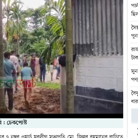
পাল
ছি
সৈ
পুন
রাজ
টাক
সুন
পণ্
বৈদ
ধার
ি : চেকপোস্ট
ের ৭ নম্বর ওয়ার্ড যুবলীগ সভাপতি মো. জিল্লুর রহমানের বাড়িতে