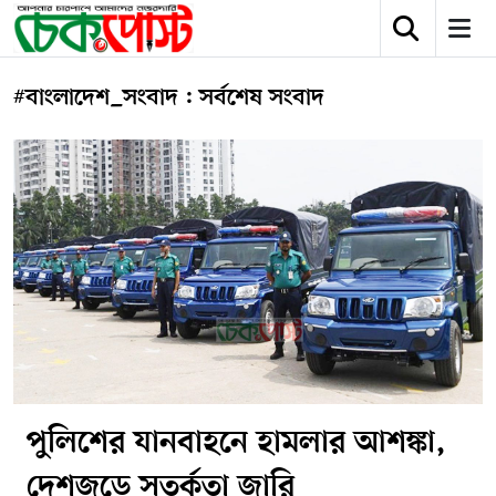
#বাংলাদেশ_সংবাদ : সর্বশেষ সংবাদ
পুলিশের যানবাহনে হামলার আশঙ্কা,
দেশজুড়ে সতর্কতা জারি