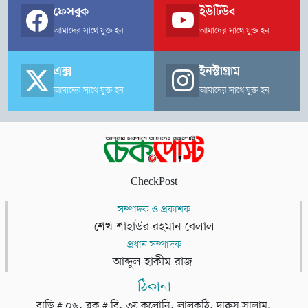
ফেসবুক
ইউটিউব
আমাদের সাথে যুক্ত হন
আমাদের সাথে যুক্ত হন
এক্স
ইনস্টাগ্রাম
আমাদের সাথে যুক্ত হন
আমাদের সাথে যুক্ত হন
CheckPost
সম্পাদক ও প্রকাশক
শেখ শাহাউর রহমান বেলাল
প্রধান সম্পাদক
আব্দুল হাকীম রাজ
ঠিকানা
বাড়ি # ০৬, ব্লক # বি, ৩য় কলোনি, লালকুঠি, দারুস সালাম,