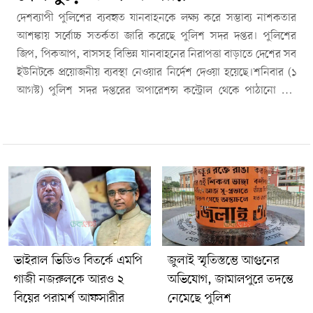
দেশব্যাপী পুলিশের ব্যবহৃত যানবাহনকে লক্ষ্য করে সম্ভাব্য নাশকতার
আশঙ্কায় সর্বোচ্চ সতর্কতা জারি করেছে পুলিশ সদর দপ্তর। পুলিশের
জিপ, পিকআপ, বাসসহ বিভিন্ন যানবাহনের নিরাপত্তা বাড়াতে দেশের সব
ইউনিটকে প্রয়োজনীয় ব্যবস্থা নেওয়ার নির্দেশ দেওয়া হয়েছে।শনিবার (১
আগস্ট) পুলিশ সদর দপ্তরের অপারেশন্স কন্ট্রোল থেকে পাঠানো এক
জরুরি বার্তায় এ নির্দেশনা দেওয়া হয়।বার্তায় বলা হয়েছে, ডিউটির সময়
এবং ডিউটি শেষে পার্কিং করা সরকারি যানবাহনের নিরাপত্তায় কোনো
ধরনের অবহেলা করা যাবে না। সাময়িকভাবে যানবাহন থামানোর
প্রয়োজন হলে তা নিরাপদ স্থানে রাখতে হবে এবং দায়িত্বপ্রাপ্ত সদস্যদের
নজরদারিতে রাখতে হবে।নির্দেশনায় আরও বলা হয়েছে, চালক বা
দায়িত্বপ্রাপ্ত সদস্য ছাড়া কোনো পুলিশি যানবাহন ফেলে রাখা যাবে না।
থানা, পুলিশ লাইন, অফিস কম্পাউন্ডসহ নির্ধারিত স্থানে রাখা
যানবাহনের নিরাপত্তা বাড়াতে নিয়মিত টহল ও নজরদারির ওপর গুরুত্ব
দেওয়া হয়েছে।পুলিশ সদর দপ্তর বিষয়টিকে ‘অতীব গুরুত্বপূর্ণ’ উল্লেখ
ভাইরাল ভিডিও বিতর্কে এমপি
জুলাই স্মৃতিস্তম্ভে আগুনের
করে মহানগর, রেঞ্জ, জেলা ও ইউনিট পর্যায়ের কর্মকর্তাদের নির্দেশনা
গাজী নজরুলকে আরও ২
অভিযোগ, জামালপুরে তদন্তে
কঠোরভাবে বাস্তবায়নের আহ্বান জানিয়েছে।সংশ্লিষ্ট সূত্র জানায়,
বিয়ের পরামর্শ আফসারীর
নেমেছে পুলিশ
আইনশৃঙ্খলা পরিস্থিতি ও নিরাপত্তা ইস্যুতে সতর্কতামূলক পদক্ষেপ