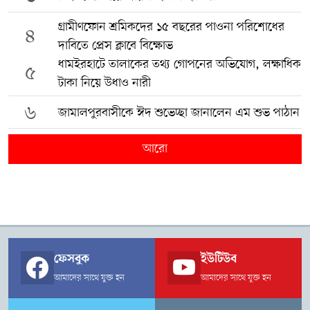
গ্রামীণফোন শ্রমিকদের ১৫ বছরের পাওনা পরিশোধের
৪
দাবিতে প্রেস ক্লাবে বিক্ষোভ
ধামইরহাটে তালাকের তথ্য গোপনের অভিযোগ, লক্ষাধিক
৫
টাকা নিয়ে উধাও নারী
৬
জামালপুরবাসীকে ঈদ শুভেচ্ছা জানালেন এম শুভ পাঠান
আরো
ফেসবুক
ইউটিউব
আমাদের সাথে যুক্ত হন
আমাদের সাথে যুক্ত হন