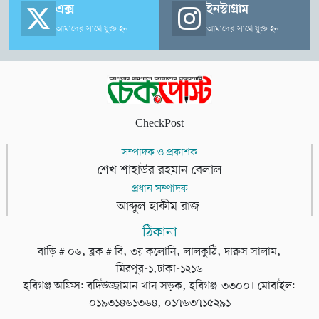
এক্স
ইনস্টাগ্রাম
আমাদের সাথে যুক্ত হন
আমাদের সাথে যুক্ত হন
CheckPost
সম্পাদক ও প্রকাশক
শেখ শাহাউর রহমান বেলাল
প্রধান সম্পাদক
আব্দুল হাকীম রাজ
ঠিকানা
বাড়ি # ০৬, ব্লক # বি, ৩য় কলোনি, লালকুঠি, দারুস সালাম,
মিরপুর-১,ঢাকা-১২১৬
হবিগঞ্জ অফিস: বদিউজ্জামান খান সড়ক, হবিগঞ্জ-৩৩০০। মোবাইল:
০১৯৩১৪৬১৩৬৪, ০১৭৬৩৭১৫২৯১