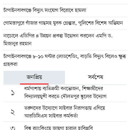
চাঁপাইনবাবগঞ্জে বিদ্যুৎ সংযোগ বিরোধে হামলা
গোমস্তাপুরে গাঁজার গাছসহ যুবক গ্রেপ্তার, পুলিশের বিশেষ অভিযান
নাচোলে এডিপির ৪ উন্নয়ন প্রকল্প উদ্বোধন করলেন এমপি ড.
মিজানুর রহমান
চাঁপাইনবাবগঞ্জে ৮–১০ ঘণ্টার লোডশেডিং, বাড়তি বিদ্যুৎ বিলেও ক্ষুব্ধ
গ্রাহকরা
জনপ্রিয়
সর্বশেষ
ধর্মপাশায় ব্যতিক্রমী বনভোজন, শিক্ষার্থীদের
১
বিদ্যালয়মুখী করতে দৌলতপুর স্কুলের উদ্যোগ
তরুণদের উদ্যোগে সাইবার নিরাপত্তায় এগিয়ে
২
আরডিসিএস সাইবার কর্মকর্তা
৩
বিশ্ব র‍্যাংকিংয়ে জায়গা হারাল হাবিপ্রবি