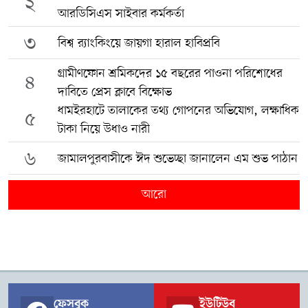
২
আরডিসিএস সাইবার কর্মকর্তা
৩
বিশ্ব র‍্যাংকিংয়ে জায়গা হারাল হাবিপ্রবি
গ্রামীণফোন শ্রমিকদের ১৫ বছরের পাওনা পরিশোধের
৪
দাবিতে প্রেস ক্লাবে বিক্ষোভ
ধামইরহাটে তালাকের তথ্য গোপনের অভিযোগ, লক্ষাধিক
৫
টাকা নিয়ে উধাও নারী
৬
জামালপুরবাসীকে ঈদ শুভেচ্ছা জানালেন এম শুভ পাঠান
আরো
ফেসবুক
ইউটিউব