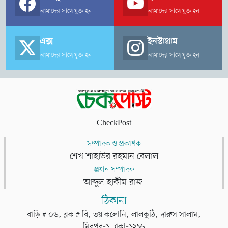
আমাদের সাথে যুক্ত হন
আমাদের সাথে যুক্ত হন
এক্স
ইনস্টাগ্রাম
আমাদের সাথে যুক্ত হন
আমাদের সাথে যুক্ত হন
CheckPost
সম্পাদক ও প্রকাশক
শেখ শাহাউর রহমান বেলাল
প্রধান সম্পাদক
আব্দুল হাকীম রাজ
ঠিকানা
বাড়ি # ০৬, ব্লক # বি, ৩য় কলোনি, লালকুঠি, দারুস সালাম,
মিরপুর-১,ঢাকা-১২১৬