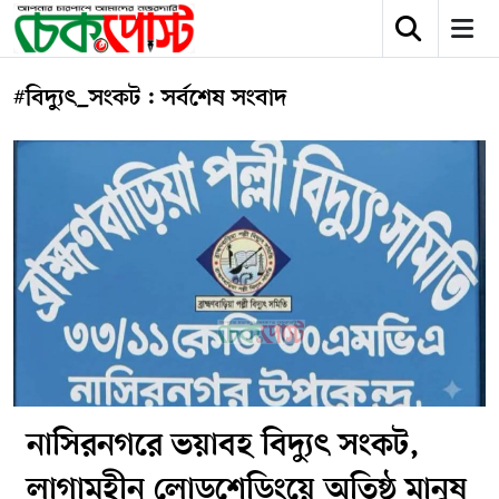
#বিদ্যুৎ_সংকট : সর্বশেষ সংবাদ
নাসিরনগরে ভয়াবহ বিদ্যুৎ সংকট,
লাগামহীন লোডশেডিংয়ে অতিষ্ঠ মানুষ