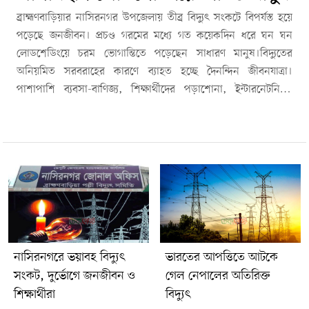
ব্রাহ্মণবাড়িয়ার নাসিরনগর উপজেলায় তীব্র বিদ্যুৎ সংকটে বিপর্যস্ত হয়ে
পড়েছে জনজীবন। প্রচণ্ড গরমের মধ্যে গত কয়েকদিন ধরে ঘন ঘন
লোডশেডিংয়ে চরম ভোগান্তিতে পড়েছেন সাধারণ মানুষ।বিদ্যুতের
অনিয়মিত সরবরাহের কারণে ব্যাহত হচ্ছে দৈনন্দিন জীবনযাত্রা।
পাশাপাশি ব্যবসা-বাণিজ্য, শিক্ষার্থীদের পড়াশোনা, ইন্টারনেটনির্ভর
কাজসহ বিভিন্ন সেবা কার্যক্রম ক্ষতিগ্রস্ত হচ্ছে।স্থানীয়দের সঙ্গে কথা বলে
জানা গেছে, নাসিরনগর উপজেলা সদরে তুলনামূলকভাবে বিদ্যুৎ সরবরাহ
কিছুটা স্বাভাবিক থাকলেও গ্রামাঞ্চলে পরিস্থিতি ভয়াবহ। অনেক এলাকায়
এক থেকে দেড় ঘণ্টা পরপর বিদ্যুৎ আসা-যাওয়া করছে, আবার কোথাও
টানা কয়েক ঘণ্টা বিদ্যুৎ থাকছে না।ভুক্তভোগীদের অভিযোগ, ঘন ঘন
বিদ্যুৎ আসা-যাওয়ার কারণে ফ্রিজ, টেলিভিশন, ফ্যানসহ বিভিন্ন বৈদ্যুতিক
যন্ত্রপাতি নষ্ট হচ্ছে। লোডশেডিং চললেও বিদ্যুৎ বিল কমছে না, বরং
অনেক গ্রাহকের বিল আগের চেয়ে বেড়েছে বলেও অভিযোগ রয়েছে।
এদিকে সামান্য বৃষ্টি বা মেঘ হলেই বিদ্যুৎ বিচ্ছিন্ন হয়ে পড়া নাসিরনগরে
নাসিরনগরে ভয়াবহ বিদ্যুৎ
ভারতের আপত্তিতে আটকে
নিয়মিত ঘটনায় পরিণত হয়েছে। ঝড়-বৃষ্টির সময় বিদ্যুৎ চলে গেলে দীর্ঘ
সংকট, দুর্ভোগে জনজীবন ও
গেল নেপালের অতিরিক্ত
সময়েও সংযোগ স্বাভাবিক না হওয়ায় দুর্ভোগ আরও বেড়ে যায়।বিদ্যুৎ
শিক্ষার্থীরা
বিদ্যুৎ
সংকট নিয়ে সামাজিক যোগাযোগমাধ্যমেও ক্ষোভ প্রকাশ করছেন