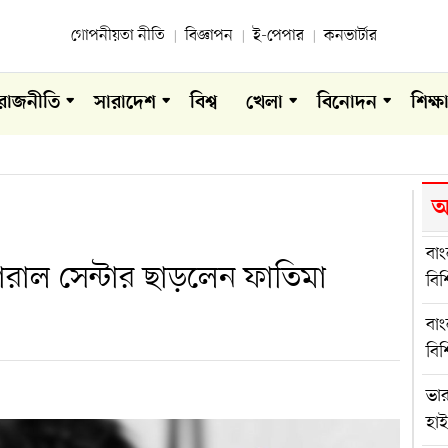
গোপনীয়তা নীতি
বিজ্ঞাপন
ই-পেপার
কনভার্টার
রাজনীতি
সারাদেশ
বিশ্ব
খেলা
বিনোদন
শিক্ষ
আ
বা
রাল সেন্টার ছাড়লেন ফাতিমা
বি
বা
বি
ভা
হা