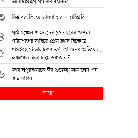
আরডিসিএস সাইবার কর্মকর্তা
৩
বিশ্ব র‍্যাংকিংয়ে জায়গা হারাল হাবিপ্রবি
৪
গ্রামীণফোন শ্রমিকদের ১৫ বছরের পাওনা
পরিশোধের দাবিতে প্রেস ক্লাবে বিক্ষোভ
৫
ধামইরহাটে তালাকের তথ্য গোপনের অভিযোগ,
লক্ষাধিক টাকা নিয়ে উধাও নারী
৬
জামালপুরবাসীকে ঈদ শুভেচ্ছা জানালেন এম
শুভ পাঠান
আরো