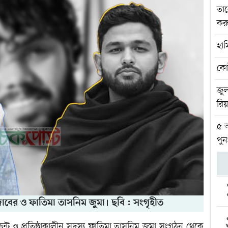
তার
করু
হাস
কো
জুল
রিয
৫ আ
পুন
জাবের ও ফাতিমা তাসনিম জুমা। ছবি : সংগৃহীত
েন্ট ও প্রতিষ্ঠাকালীন সদস্য ফাতিমা তাসনিম জুমা সংগঠন থেকে