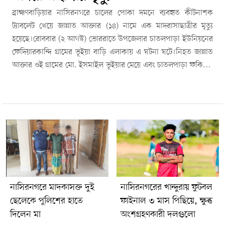
ব্রাহ্মণবাড়িয়ার নাসিরনগরে চালের পোকা দমনে ব্যবহৃত কীটনাশক
ট্যাবলেট খেয়ে জান্নাত আক্তার (১৪) নামে এক মাদরাসাছাত্রীর মৃত্যু
হয়েছে।রোববার (২ আগস্ট) ভোররাতে উপজেলার চাতলপাড়া ইউনিয়নের
ফেদিয়ারকান্দি গ্রামের ভূইয়া বাড়ি এলাকায় এ ঘটনা ঘটে।নিহত জান্নাত
আক্তার ওই গ্রামের মো. ইসমাইল ভূইয়ার মেয়ে এবং চাতলপাড়া ফকিরদা
মহিলা মাদরাসার শিক্ষার্থী ছিলেন।পুলিশ ও পরিবার সূত্রে জানা যায়,
শনিবার রাত প্রায় ১০টার দিকে পরিবারের সদস্যদের অজান্তে ঘরে রাখা
চালের পোকা দমনের কীটনাশক ট্যাবলেট খেয়ে অসুস্থ হয়ে পড়েন
জান্নাত।পরে পরিবারের সদস্যরা তাকে দ্রুত ব্রাহ্মণবাড়িয়া সদর
হাসপাতালে নেওয়ার জন্য রওনা হন। তবে হাসপাতালে পৌঁছানোর আগেই
নৌপথে তার মৃত্যু হয়।নিহতের চাচা মো. ইউসুফ ভূইয়া জানান,
হাসপাতালে নেওয়ার পথে নৌকাতেই জান্নাতের মৃত্যু হয়। কী কারণে তিনি
এমন সিদ্ধান্ত নিয়েছিলেন, তা পরিবারের সদস্যরা নিশ্চিতভাবে জানাতে
পারেননি।নাসিরনগর থানার ভারপ্রাপ্ত কর্মকর্তা (ওসি) মোহাম্মদ শাহিনুল
নাসিরনগরে মাদকাসক্ত দুই
নাসিরনগরের খান্দুরায় ফুটবল
ইসলাম জানান, প্রাথমিকভাবে ঘটনাটি আত্মহত্যা বলে ধারণা করা হচ্ছে।
ছেলেকে পুলিশের হাতে
ফাইনাল ৩ মাস পিছিয়ে, ক্ষুব্ধ
তবে মৃত্যুর প্রকৃত কারণ ময়নাতদন্তের প্রতিবেদন পাওয়ার পর নিশ্চিত
দিলেন মা
অংশগ্রহণকারী দলগুলো
হওয়া যাবে। ময়নাতদন্ত শেষে মরদেহ পরিবারের কাছে হস্তান্তর করা