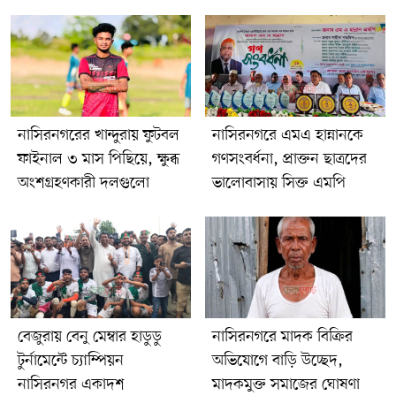
হয়েছে। এ ঘটনায় থানায় একটি অপমৃত্যু মামলা দায়ের করা হয়েছে।
নাসিরনগরের খান্দুরায় ফুটবল
নাসিরনগরে এমএ হান্নানকে
ফাইনাল ৩ মাস পিছিয়ে, ক্ষুব্ধ
গণসংবর্ধনা, প্রাক্তন ছাত্রদের
অংশগ্রহণকারী দলগুলো
ভালোবাসায় সিক্ত এমপি
বেজুরায় বেনু মেম্বার হাডুডু
নাসিরনগরে মাদক বিক্রির
টুর্নামেন্টে চ্যাম্পিয়ন
অভিযোগে বাড়ি উচ্ছেদ,
নাসিরনগর একাদশ
মাদকমুক্ত সমাজের ঘোষণা