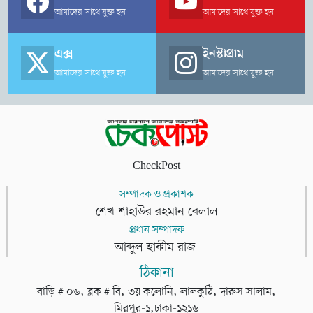
আমাদের সাথে যুক্ত হন
আমাদের সাথে যুক্ত হন
এক্স
ইনস্টাগ্রাম
আমাদের সাথে যুক্ত হন
আমাদের সাথে যুক্ত হন
CheckPost
সম্পাদক ও প্রকাশক
শেখ শাহাউর রহমান বেলাল
প্রধান সম্পাদক
আব্দুল হাকীম রাজ
ঠিকানা
বাড়ি # ০৬, ব্লক # বি, ৩য় কলোনি, লালকুঠি, দারুস সালাম,
মিরপুর-১,ঢাকা-১২১৬