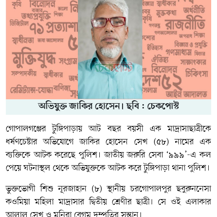
অভিযুক্ত জাকির হোসেন। ছবি : চেকপোস্ট
গোপালগঞ্জের টুঙ্গিপাড়ায় আট বছর বয়সী এক মাদ্রাসাছাত্রীকে
ধর্ষণচেষ্টার অভিযোগে জাকির হোসেন সেখ (৫৮) নামের এক
ব্যক্তিকে আটক করেছে পুলিশ। জাতীয় জরুরি সেবা ‘৯৯৯’-এ কল
পেয়ে ঘটনাস্থল থেকে অভিযুক্তকে আটক করে টুঙ্গিপাড়া থানা পুলিশ।
ভুক্তভোগী শিশু নূরজাহান (৮) স্থানীয় চরগোপালপুর ছবুরুননেসা
কওমিয়া মহিলা মাদ্রাসার দ্বিতীয় শ্রেণীর ছাত্রী। সে ওই এলাকার
আলাল সেখ ও মনিরা বেগম দম্পতির সন্তান।