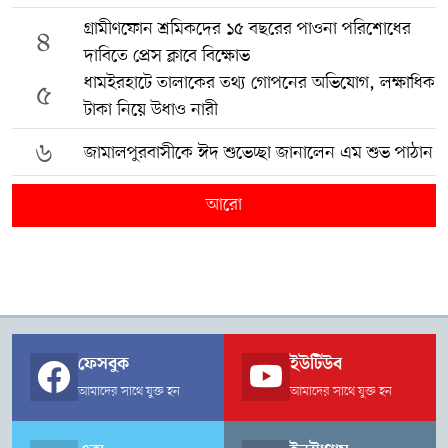
গ্রামীণফোন শ্রমিকদের ১৫ বছরের পাওনা পরিশোধের
৪
দাবিতে প্রেস ক্লাবে বিক্ষোভ
ধামইরহাটে তালাকের তথ্য গোপনের অভিযোগ, লক্ষাধিক
৫
টাকা নিয়ে উধাও নারী
৬
জামালপুরবাসীকে ঈদ শুভেচ্ছা জানালেন এম শুভ পাঠান
আরো
ফেসবুক
ইউটিউব
আমাদের সাথে যুক্ত হন
আমাদের সাথে যুক্ত হন