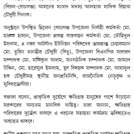
(বিরল–বোচাগঞ্জ) আসনের সংসদ সদস্য আলহাজ সাদিক রিয়াজ
চৌধুরী পিনাক।
অনুষ্ঠানে উপস্থিত ছিলেন বোচাগঞ্জ উপজেলা নির্বাহী কর্মকর্তা মো.
মারুফ হাসান, উপজেলা প্রকল্প বাস্তবায়ন কর্মকর্তা মো. তৌহিদুল
ইসলাম, ৪ নম্বর আটগাঁও ইউনিয়ন পরিষদের ভারপ্রাপ্ত চেয়ারম্যান
মো. তুরিন তানভীর চৌধুরী (বিতু), উপজেলা বিএনপির সাধারণ
সম্পাদক মো. সফিকুল আলম, সাংগঠনিক সম্পাদক মো. জামাল
উদ্দিন, মো. হারেসুল ইসলাম, যুব বিষয়ক সম্পাদক মো. আসাদুল
হক চৌধুরীসহ স্থানীয় জনপ্রতিনিধি, রাজনৈতিক নেতৃবৃন্দ ও
সুবিধাভোগীরা।
বক্তারা বলেন, প্রাকৃতিক দুর্যোগে ক্ষতিগ্রস্ত মানুষের পাশে দাঁড়ানো
সরকারের অন্যতম মানবিক দায়িত্ব। তারা জানান, ক্ষতিগ্রস্ত
পরিবারের দুর্ভোগ লাঘবে এ ধরনের সহায়তা কার্যক্রম ভবিষ্যতেও
অব্যাহত থাকবে।