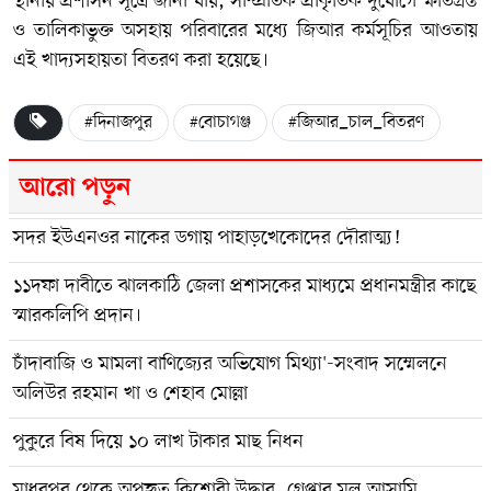
স্থানীয় প্রশাসন সূত্রে জানা যায়, সাম্প্রতিক প্রাকৃতিক দুর্যোগে ক্ষতিগ্রস্ত
ও তালিকাভুক্ত অসহায় পরিবারের মধ্যে জিআর কর্মসূচির আওতায়
এই খাদ্যসহায়তা বিতরণ করা হয়েছে।
#দিনাজপুর
#বোচাগঞ্জ
#জিআর_চাল_বিতরণ
আরো পড়ুন
সদর ইউএনওর নাকের ডগায় পাহাড়খেকোদের দৌরাত্ম্য!
১১দফা দাবীতে ঝালকাঠি জেলা প্রশাসকের মাধ্যমে প্রধানমন্ত্রীর কাছে
স্মারকলিপি প্রদান।
চাঁদাবাজি ও মামলা বাণিজ্যের অভিযোগ মিথ্যা'-সংবাদ সম্মেলনে
অলিউর রহমান খা ও শেহাব মোল্লা
পুকুরে বিষ দিয়ে ১০ লাখ টাকার মাছ নিধন
মাধবপুর থেকে অপহৃত কিশোরী উদ্ধার, গ্রেপ্তার মূল আসামি