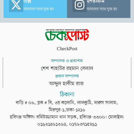
এক্স
ইনস্টাগ্রাম
আমাদের সাথে যুক্ত হন
আমাদের সাথে যুক্ত হন
CheckPost
সম্পাদক ও প্রকাশক
শেখ শাহাউর রহমান বেলাল
প্রধান সম্পাদক
আব্দুল হাকীম রাজ
ঠিকানা
বাড়ি # ০৬, ব্লক # বি, ৩য় কলোনি, লালকুঠি, দারুস সালাম,
মিরপুর-১,ঢাকা-১২১৬
হবিগঞ্জ অফিস: বদিউজ্জামান খান সড়ক, হবিগঞ্জ-৩৩০০। মোবাইল:
০১৯৩১৪৬১৩৬৪, ০১৭৬৩৭১৫২৯১