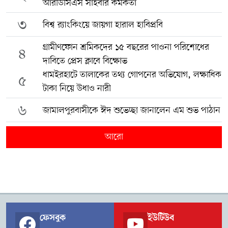
আরডিসিএস সাইবার কর্মকর্তা
৩
বিশ্ব র‍্যাংকিংয়ে জায়গা হারাল হাবিপ্রবি
গ্রামীণফোন শ্রমিকদের ১৫ বছরের পাওনা পরিশোধের
৪
দাবিতে প্রেস ক্লাবে বিক্ষোভ
ধামইরহাটে তালাকের তথ্য গোপনের অভিযোগ, লক্ষাধিক
৫
টাকা নিয়ে উধাও নারী
৬
জামালপুরবাসীকে ঈদ শুভেচ্ছা জানালেন এম শুভ পাঠান
আরো
ফেসবুক
ইউটিউব