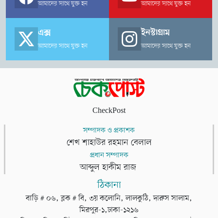
আমাদের সাথে যুক্ত হন
আমাদের সাথে যুক্ত হন
এক্স
ইনস্টাগ্রাম
আমাদের সাথে যুক্ত হন
আমাদের সাথে যুক্ত হন
CheckPost
সম্পাদক ও প্রকাশক
শেখ শাহাউর রহমান বেলাল
প্রধান সম্পাদক
আব্দুল হাকীম রাজ
ঠিকানা
বাড়ি # ০৬, ব্লক # বি, ৩য় কলোনি, লালকুঠি, দারুস সালাম,
মিরপুর-১,ঢাকা-১২১৬