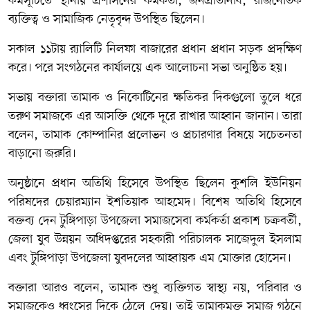
কর্মসূচিতে স্থানীয় প্রশাসনের কর্মকর্তা, জনপ্রতিনিধি, রাজনৈতিক
ব্যক্তিত্ব ও সামাজিক নেতৃবৃন্দ উপস্থিত ছিলেন।
সকাল ১১টায় র‍্যালিটি নিলফা বাজারের প্রধান প্রধান সড়ক প্রদক্ষিণ
করে। পরে সংগঠনের কার্যালয়ে এক আলোচনা সভা অনুষ্ঠিত হয়।
সভায় বক্তারা তামাক ও নিকোটিনের ক্ষতিকর দিকগুলো তুলে ধরে
তরুণ সমাজকে এর আসক্তি থেকে দূরে রাখার আহ্বান জানান। তারা
বলেন, তামাক কোম্পানির প্রলোভন ও প্রচারণার বিষয়ে সচেতনতা
বাড়ানো জরুরি।
অনুষ্ঠানে প্রধান অতিথি হিসেবে উপস্থিত ছিলেন কুশলি ইউনিয়ন
পরিষদের চেয়ারম্যান ইশতিয়াক আহমেদ। বিশেষ অতিথি হিসেবে
বক্তব্য দেন টুঙ্গিপাড়া উপজেলা সমাজসেবা কর্মকর্তা প্রকাশ চক্রবর্তী,
জেলা যুব উন্নয়ন অধিদপ্তরের সহকারী পরিচালক সাজেদুল ইসলাম
এবং টুঙ্গিপাড়া উপজেলা যুবদলের আহ্বায়ক এম মোক্তার হোসেন।
বক্তারা আরও বলেন, তামাক শুধু ব্যক্তিগত স্বাস্থ্য নয়, পরিবার ও
সমাজকেও ধ্বংসের দিকে ঠেলে দেয়। তাই তামাকমুক্ত সমাজ গঠনে