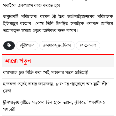
সবাইকে একযোগে কাজ করতে হবে।
অনুষ্ঠানটি পরিচালনা করেন থ্রী স্টার অর্গানাইজেশনের পরিচালক
ইলিয়াছুর রহমান। শেষে তিনি উপস্থিত সবাইকে ধন্যবাদ জানিয়ে
তামাকমুক্ত সমাজ গড়ার অঙ্গীকার ব্যক্ত করেন।
#টুঙ্গিপাড়া
#তামাকমুক্ত_দিবস
#সচেতনতা
আরো পড়ুন
রামপালে চুল বিক্রি করা সেই রেহানার পাশে প্রতিমন্ত্রী
হাতকড়া পরেই বাবার জানাজায়, ৮ ঘণ্টার প্যারোলে আওয়ামী লীগ
নেতা
টুঙ্গিপাড়ায় বৃষ্টিতে সড়কের তিন স্থানে ভাঙন, ঝুঁকিতে শিক্ষার্থীসহ
পথচারী