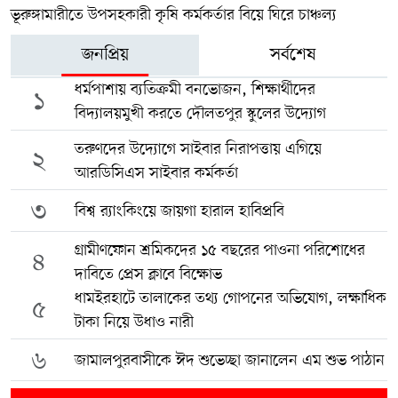
ভূরুঙ্গামারীতে উপসহকারী কৃষি কর্মকর্তার বিয়ে ঘিরে চাঞ্চল্য
জনপ্রিয়
সর্বশেষ
ধর্মপাশায় ব্যতিক্রমী বনভোজন, শিক্ষার্থীদের
১
বিদ্যালয়মুখী করতে দৌলতপুর স্কুলের উদ্যোগ
তরুণদের উদ্যোগে সাইবার নিরাপত্তায় এগিয়ে
২
আরডিসিএস সাইবার কর্মকর্তা
৩
বিশ্ব র‍্যাংকিংয়ে জায়গা হারাল হাবিপ্রবি
গ্রামীণফোন শ্রমিকদের ১৫ বছরের পাওনা পরিশোধের
৪
দাবিতে প্রেস ক্লাবে বিক্ষোভ
ধামইরহাটে তালাকের তথ্য গোপনের অভিযোগ, লক্ষাধিক
৫
টাকা নিয়ে উধাও নারী
৬
জামালপুরবাসীকে ঈদ শুভেচ্ছা জানালেন এম শুভ পাঠান