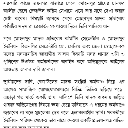
সরকারি কাজে জয়নগর বাজারে গেলে মোহনপুর গ্রামের চানফর
আলীর ছেলে রেজাউল করিম সেখানে এসে তার সঙ্গে দেখা করার
চেষ্টা করেন। বিষয়টি জানতে পেরে মোহনপুর মাদক প্রতিরোধ
কমিটির সদস্যরা রেজাউলকে ধাওয়া দিলে তিনি পালিয়ে যান।
পরে মোহনপুর মাদক প্রতিরোধ কমিটির সেক্রেটারি ও মোহনপুর
ইউনিয়ন বিএনপির সেক্রেটারি মো. সেলিম এবং জেলা স্বেচ্ছাসেবক
দলের সদস্যসচিব জাহাঙ্গীর আলম বিষয়টি সদর থানার ওসি ও
পুলিশের ঊর্ধ্বতন কর্মকর্তাদের অবহিত করে অভিযুক্তকে আইনের
আওতায় আনার দাবি জানান।
স্থানীয়দের দাবি, রেজাউলের মাদক সংশ্লিষ্ট কর্মকাণ্ড নিয়ে এর
আগেও সামাজিক যোগাযোগমাধ্যমে বিভিন্ন ভিডিও ছড়িয়ে পড়ে।
এছাড়া গত মার্চে একটি গ্রাম্য সালিশে তিনি মাদক ব্যবসায় জড়িত
থাকার অভিযোগের বিষয়ে ক্ষমা চেয়ে ভবিষ্যতে এ ধরনের কর্মকাণ্ডে
জড়াবেন না বলে মুচলেকা দেন বলে এলাকাবাসীর দাবি। পরবর্তীতে
ইউনিয়ন পরিষদ থেকেও তার নামে দেওয়া একটি প্রত্যয়নপত্র বাতিল