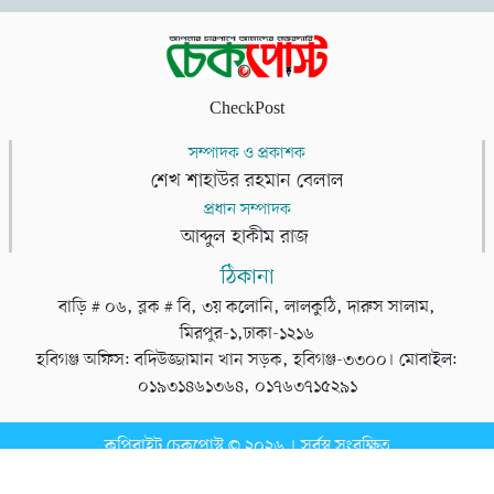
CheckPost
সম্পাদক ও প্রকাশক
শেখ শাহাউর রহমান বেলাল
প্রধান সম্পাদক
আব্দুল হাকীম রাজ
ঠিকানা
বাড়ি # ০৬, ব্লক # বি, ৩য় কলোনি, লালকুঠি, দারুস সালাম,
মিরপুর-১,ঢাকা-১২১৬
হবিগঞ্জ অফিস: বদিউজ্জামান খান সড়ক, হবিগঞ্জ-৩৩০০। মোবাইল:
০১৯৩১৪৬১৩৬৪, ০১৭৬৩৭১৫২৯১
কপিরাইট চেকপোস্ট © ২০২৬ । সর্বস্ব সংরক্ষিত
ডেভেলপার
টেক তরঙ্গ