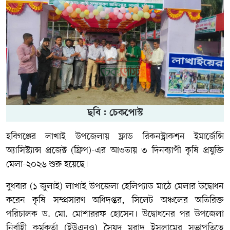
ছবি : চেকপোস্ট
হবিগঞ্জের লাখাই উপজেলায় ফ্লাড রিকনস্ট্রাকশন ইমার্জেন্সি
অ্যাসিস্ট্যান্স প্রজেক্ট (ফ্রিপ)-এর আওতায় ৩ দিনব্যাপী কৃষি প্রযুক্তি
মেলা-২০২৬ শুরু হয়েছে।
বুধবার (১ জুলাই) লাখাই উপজেলা হেলিপ্যাড মাঠে মেলার উদ্বোধন
করেন কৃষি সম্প্রসারণ অধিদপ্তর, সিলেট অঞ্চলের অতিরিক্ত
পরিচালক ড. মো. মোশাররফ হোসেন। উদ্বোধনের পর উপজেলা
নির্বাহী কর্মকর্তা (ইউএনও) সৈয়দ মুরাদ ইসলামের সভাপতিত্বে