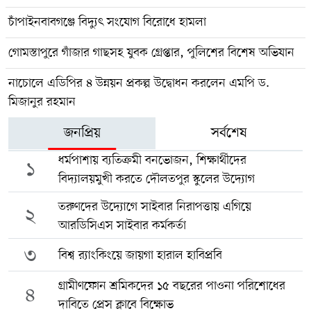
চাঁপাইনবাবগঞ্জে বিদ্যুৎ সংযোগ বিরোধে হামলা
গোমস্তাপুরে গাঁজার গাছসহ যুবক গ্রেপ্তার, পুলিশের বিশেষ অভিযান
নাচোলে এডিপির ৪ উন্নয়ন প্রকল্প উদ্বোধন করলেন এমপি ড.
মিজানুর রহমান
জনপ্রিয়
সর্বশেষ
ধর্মপাশায় ব্যতিক্রমী বনভোজন, শিক্ষার্থীদের
১
বিদ্যালয়মুখী করতে দৌলতপুর স্কুলের উদ্যোগ
তরুণদের উদ্যোগে সাইবার নিরাপত্তায় এগিয়ে
২
আরডিসিএস সাইবার কর্মকর্তা
৩
বিশ্ব র‍্যাংকিংয়ে জায়গা হারাল হাবিপ্রবি
গ্রামীণফোন শ্রমিকদের ১৫ বছরের পাওনা পরিশোধের
৪
দাবিতে প্রেস ক্লাবে বিক্ষোভ