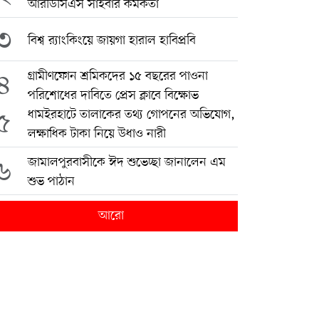
আরডিসিএস সাইবার কর্মকর্তা
৩
বিশ্ব র‍্যাংকিংয়ে জায়গা হারাল হাবিপ্রবি
৪
গ্রামীণফোন শ্রমিকদের ১৫ বছরের পাওনা
পরিশোধের দাবিতে প্রেস ক্লাবে বিক্ষোভ
৫
ধামইরহাটে তালাকের তথ্য গোপনের অভিযোগ,
লক্ষাধিক টাকা নিয়ে উধাও নারী
৬
জামালপুরবাসীকে ঈদ শুভেচ্ছা জানালেন এম
শুভ পাঠান
আরো