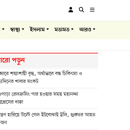
া
স্বাস্থ্য
ইসলাম
মতামত
আরও
রো পড়ুন
ান্সারে শয্যাশায়ী বৃদ্ধ, অর্থাভাবে বন্ধ চিকিৎসা ও
্যদিনের খাবার সংকট
পাড়া রেলক্রসিং পার হওয়ার সময় মহানন্দা
সপ্রেসের ধাক্কা
়ন্ত্রণ হারিয়ে উল্টে গেল ইটবোঝাই ট্রলি, গুরুতর আহত
কজন