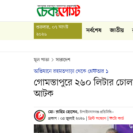
শুক্রবার, ০৭ আগস্ট
সর্বশেষ
জাতীয়
২০২৬
মূল পাতা
সারাদেশ
অভিযানে রহমতপাড়া থেকে গ্রেফতার ১
গোমস্তাপুরে ২৬০ লিটার চো
আটক
মো: রাহিম হোসেন,
চাঁপাইনবাবগঞ্জ প্রতিনিধি::
প্রকাশ : ০৪ জুলাই ২০২৬
|
প্রিন্ট সংস্করণ
|
ফটো কার্ড