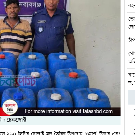
রহ
ভো
দোক
চাঁ
গোম
অভ
নাচ
ড.
ি : চেকপোস্ট
িযানে ২৬০ লিটার চোলাই মদ তৈরির উপাদান ‘ওয়াশ’ উদ্ধার এবং