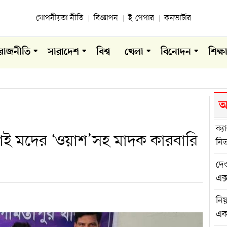
গোপনীয়তা নীতি
বিজ্ঞাপন
ই-পেপার
কনভার্টার
রাজনীতি
সারাদেশ
বিশ্ব
খেলা
বিনোদন
শিক্ষ
আ
ক্য
লাই মদের ‘ওয়াশ’সহ মাদক কারবারি
নিত
দেও
এক্
নিয
এ