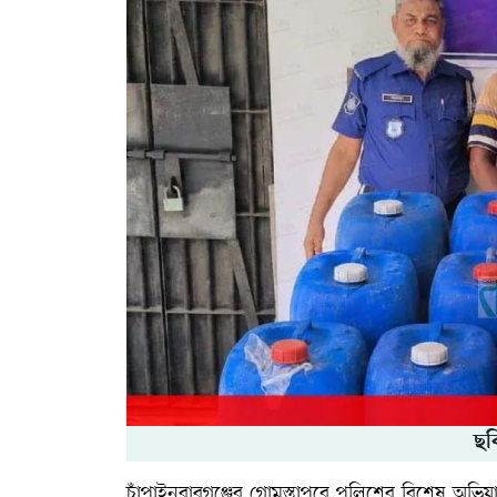
ছব
চাঁপাইনবাবগঞ্জের গোমস্তাপুরে পুলিশের বিশেষ অভ