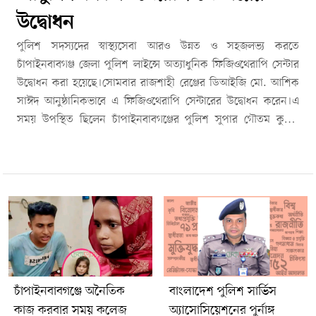
উদ্বোধন
পুলিশ সদস্যদের স্বাস্থ্যসেবা আরও উন্নত ও সহজলভ্য করতে
চাঁপাইনবাবগঞ্জ জেলা পুলিশ লাইন্সে অত্যাধুনিক ফিজিওথেরাপি সেন্টার
উদ্বোধন করা হয়েছে।সোমবার রাজশাহী রেঞ্জের ডিআইজি মো. আশিক
সাঈদ আনুষ্ঠানিকভাবে এ ফিজিওথেরাপি সেন্টারের উদ্বোধন করেন।এ
সময় উপস্থিত ছিলেন চাঁপাইনবাবগঞ্জের পুলিশ সুপার গৌতম কুমার
বিশ্বাস। এছাড়াও জেলা পুলিশের ঊর্ধ্বতন কর্মকর্তা এবং আমন্ত্রিত
অতিথিরা অনুষ্ঠানে অংশ নেন।আয়োজকরা জানান, নতুন এই
ফিজিওথেরাপি সেন্টারের মাধ্যমে পুলিশ সদস্য ও তাঁদের পরিবারের
সদস্যরা আধুনিক ও মানসম্মত ফিজিওথেরাপি সেবা গ্রহণ করতে পারবেন।
এতে কর্মক্ষেত্রে আঘাতজনিত সমস্যা, দীর্ঘদিনের শারীরিক ব্যথা এবং
বিভিন্ন মাংসপেশি ও অস্থিসংক্রান্ত জটিলতা থেকে দ্রুত সুস্থ হওয়ার সুযোগ
সৃষ্টি হবে।সংশ্লিষ্টরা আশা করছেন, এ উদ্যোগ পুলিশ সদস্যদের
স্বাস্থ্যসুরক্ষা নিশ্চিত করার পাশাপাশি তাঁদের কর্মক্ষমতা বৃদ্ধি এবং সেবার
মান উন্নয়নে গুরুত্বপূর্ণ ভূমিকা রাখবে।
চাঁপাইনবাবগঞ্জে অনৈতিক
বাংলাদেশ পুলিশ সার্ভিস
কাজ করবার সময় কলেজ
অ্যাসোসিয়েশনের পুর্নাঙ্গ