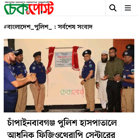
#বাংলাদেশ_পুলিশ_ : সর্বশেষ সংবাদ
চাঁপাইনবাবগঞ্জ পুলিশ হাসপাতালে
আধুনিক ফিজিওথেরাপি সেন্টারের