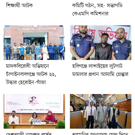
শিক্ষার্থী আটক
কমিটি গঠন, সহ- সভাপতি
কেএমপি কমিশনার
মাদকবিরোধী অভিযানে
হবিগঞ্জে লাখাইয়ের লুটপাট
চাঁপাইনবাবগঞ্জে আটক ২২,
মামলার প্রধান আসামি গ্রেপ্তার
উদ্ধার হেরোইন-গাঁজা
দেশব্যাপী নজরুল বর্ষের
খামেনির জানাজায় যোগ দিতে