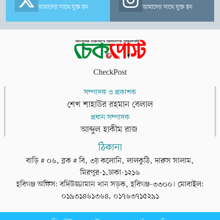
আমাদের সাথে যুক্ত হন
আমাদের সাথে যুক্ত হন
CheckPost
সম্পাদক ও প্রকাশক
শেখ শাহাউর রহমান বেলাল
প্রধান সম্পাদক
আব্দুল হাকীম রাজ
ঠিকানা
বাড়ি # ০৬, ব্লক # বি, ৩য় কলোনি, লালকুঠি, দারুস সালাম,
মিরপুর-১,ঢাকা-১২১৬
হবিগঞ্জ অফিস: বদিউজ্জামান খান সড়ক, হবিগঞ্জ-৩৩০০। মোবাইল:
০১৯৩১৪৬১৩৬৪, ০১৭৬৩৭১৫২৯১