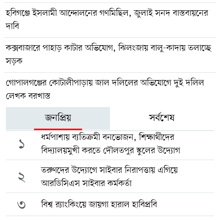
হবিগঞ্জে ইসলামী আন্দোলনের গণমিছিল, জুলাই সনদ বাস্তবায়নের
দাবি
কক্সবাজারে পাহাড় কাটার অভিযোগ, ঝিলংজায় বালু-কাদায় তলাচ্ছে
সড়ক
গোপালগঞ্জের কোটালীপাড়ায় জাল দলিলের অভিযোগে দুই দলিল
লেখক বরখাস্ত
জনপ্রিয়
সর্বশেষ
ধর্মপাশায় ব্যতিক্রমী বনভোজন, শিক্ষার্থীদের
১
বিদ্যালয়মুখী করতে দৌলতপুর স্কুলের উদ্যোগ
তরুণদের উদ্যোগে সাইবার নিরাপত্তায় এগিয়ে
২
আরডিসিএস সাইবার কর্মকর্তা
৩
বিশ্ব র‍্যাংকিংয়ে জায়গা হারাল হাবিপ্রবি