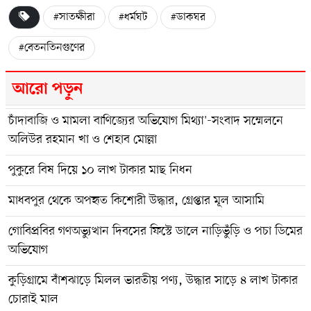
#সাতক্ষীরা
#ধর্মঘট
#ডাকঘর
#বেতনতিনগুণের
আরো পড়ুন
চাঁদাবাজি ও মামলা বাণিজ্যের অভিযোগ মিথ্যা'-সংবাদ সম্মেলনে
অলিউর রহমান খা ও শেহাব মোল্লা
পুকুরে বিষ দিয়ে ১০ লাখ টাকার মাছ নিধন
মাধবপুর থেকে অপহৃত কিশোরী উদ্ধার, গ্রেপ্তার মূল আসামি
গোবিপ্রবির গণঅভ্যুত্থান দিবসের ফিস্টে ডালে নাড়িভুঁড়ি ও পচা ডিমের
অভিযোগ
কুড়িগ্রামে বাঁশঝাড়ে মিলল ভারতীয় পণ্য, উদ্ধার সাড়ে ৪ লাখ টাকার
চোরাই মাল