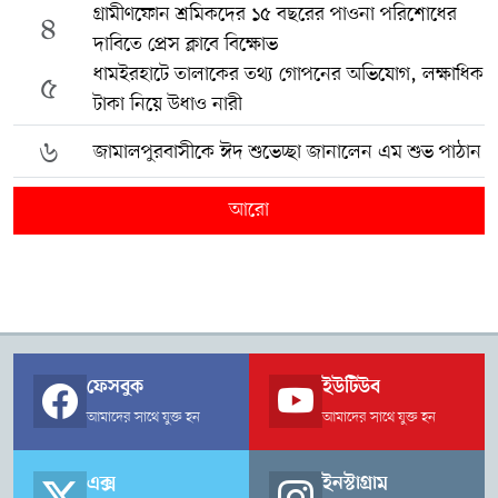
গ্রামীণফোন শ্রমিকদের ১৫ বছরের পাওনা পরিশোধের
৪
দাবিতে প্রেস ক্লাবে বিক্ষোভ
ধামইরহাটে তালাকের তথ্য গোপনের অভিযোগ, লক্ষাধিক
৫
টাকা নিয়ে উধাও নারী
৬
জামালপুরবাসীকে ঈদ শুভেচ্ছা জানালেন এম শুভ পাঠান
আরো
ফেসবুক
ইউটিউব
আমাদের সাথে যুক্ত হন
আমাদের সাথে যুক্ত হন
এক্স
ইনস্টাগ্রাম