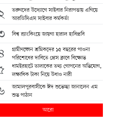
২
তরুণদের উদ্যোগে সাইবার নিরাপত্তায় এগিয়ে
আরডিসিএস সাইবার কর্মকর্তা
৩
বিশ্ব র‍্যাংকিংয়ে জায়গা হারাল হাবিপ্রবি
৪
গ্রামীণফোন শ্রমিকদের ১৫ বছরের পাওনা
পরিশোধের দাবিতে প্রেস ক্লাবে বিক্ষোভ
৫
ধামইরহাটে তালাকের তথ্য গোপনের অভিযোগ,
লক্ষাধিক টাকা নিয়ে উধাও নারী
৬
জামালপুরবাসীকে ঈদ শুভেচ্ছা জানালেন এম
শুভ পাঠান
আরো