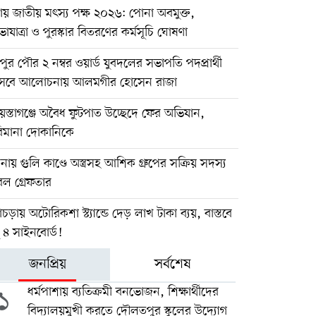
য় জাতীয় মৎস্য পক্ষ ২০২৬: পোনা অবমুক্ত,
াযাত্রা ও পুরস্কার বিতরণের কর্মসূচি ঘোষণা
পুর পৌর ২ নম্বর ওয়ার্ড যুবদলের সভাপতি পদপ্রার্থী
সেবে আলোচনায় আলমগীর হোসেন রাজা
েস্তাগঞ্জে অবৈধ ফুটপাত উচ্ছেদে ফের অভিযান,
িমানা দোকানিকে
নায় গুলি কাণ্ডে অস্ত্রসহ আশিক গ্রুপের সক্রিয় সদস্য
েল গ্রেফতার
গাচড়ায় অটোরিকশা স্ট্যান্ডে দেড় লাখ টাকা ব্যয়, বাস্তবে
ু ৪ সাইনবোর্ড!
জনপ্রিয়
সর্বশেষ
১
ধর্মপাশায় ব্যতিক্রমী বনভোজন, শিক্ষার্থীদের
বিদ্যালয়মুখী করতে দৌলতপুর স্কুলের উদ্যোগ