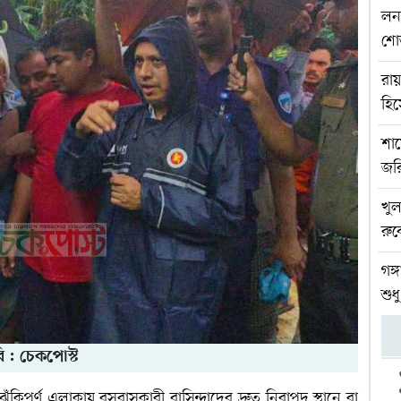
লনা
শোভ
রায়
হি
শায়
জর
খুল
রুব
গঙ্
শুধ
ি : চেকপোস্ট
 ঝুঁকিপূর্ণ এলাকায় বসবাসকারী বাসিন্দাদের দ্রুত নিরাপদ স্থানে বা