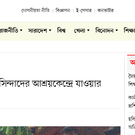
গোপনীয়তা নীতি
বিজ্ঞাপন
ই-পেপার
কনভার্টার
রাজনীতি
সারাদেশ
বিশ্ব
খেলা
বিনোদন
শিক্ষ
আ
সৈ
াসিন্দাদের আশ্রয়কেন্দ্রে যাওয়ার
শিক
কাল
প্র
হবি
অভ