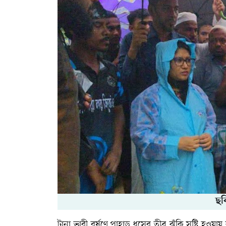
ছব
টানা ভারী বর্ষণে পাহাড় ধসের তীব্র ঝুঁকি সৃষ্টি হওয়ায়