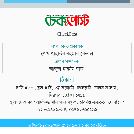
CheckPost
সম্পাদক ও প্রকাশক
শেখ শাহাউর রহমান বেলাল
প্রধান সম্পাদক
আব্দুল হাকীম রাজ
ঠিকানা
বাড়ি # ০৬, ব্লক # বি, ৩য় কলোনি, লালকুঠি, দারুস সালাম,
মিরপুর-১,ঢাকা-১২১৬
হবিগঞ্জ অফিস: বদিউজ্জামান খান সড়ক, হবিগঞ্জ-৩৩০০। মোবাইল:
০১৯৩১৪৬১৩৬৪, ০১৭৬৩৭১৫২৯১
কপিরাইট চেকপোস্ট © ২০২৬ । সর্বস্ব সংরক্ষিত