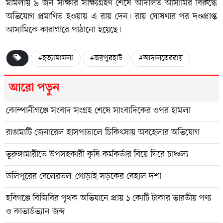
মামলায় ৯ জন সাক্ষীর সাক্ষ্যগ্রহণ শেষে আদালত আসামির বিরুদ্ধে
অভিযোগ প্রমাণিত হওয়ায় এ রায় দেন। রায় ঘোষণার পর দণ্ডপ্রাপ্ত
আসামিকে কারাগারে পাঠানো হয়েছে।
#হত্যামামলা
#জয়পুরহাট
#আদালতেররায়
আরো পড়ুন
কোম্পানীগঞ্জে সংবাদ সংগ্রহ শেষে সাংবাদিকের ওপর হামলা
রাঙামাটি জেনারেল হাসপাতালে চিকিৎসায় অবহেলার অভিযোগ
ভূরুঙ্গামারীতে উপসহকারী কৃষি কর্মকর্তার বিয়ে ঘিরে চাঞ্চল্য
উলিপুরের বেলেরতল-গোড়াই সড়কের বেহাল দশা
হবিগঞ্জে বিজিবির পৃথক অভিযানে প্রায় ১ কোটি টাকার ভারতীয় পণ্য
ও কাভার্ডভ্যান জব্দ