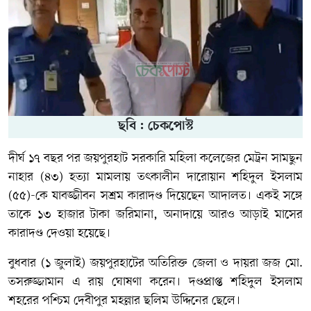
ছবি : চেকপোস্ট
দীর্ঘ ১৭ বছর পর জয়পুরহাট সরকারি মহিলা কলেজের মেট্রন সামছুন
নাহার (৪৩) হত্যা মামলায় তৎকালীন দারোয়ান শহিদুল ইসলাম
(৫৫)-কে যাবজ্জীবন সশ্রম কারাদণ্ড দিয়েছেন আদালত। একই সঙ্গে
তাকে ১৩ হাজার টাকা জরিমানা, অনাদায়ে আরও আড়াই মাসের
কারাদণ্ড দেওয়া হয়েছে।
বুধবার (১ জুলাই) জয়পুরহাটের অতিরিক্ত জেলা ও দায়রা জজ মো.
তসরুজ্জামান এ রায় ঘোষণা করেন। দণ্ডপ্রাপ্ত শহিদুল ইসলাম
শহরের পশ্চিম দেবীপুর মহল্লার ছলিম উদ্দিনের ছেলে।