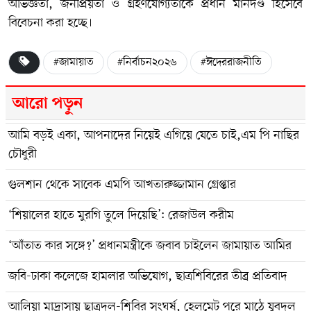
অভিজ্ঞতা, জনপ্রিয়তা ও গ্রহণযোগ্যতাকে প্রধান মানদণ্ড হিসেবে
বিবেচনা করা হচ্ছে।
#জামায়াত
#নির্বাচন২০২৬
#ঈদেররাজনীতি
আরো পড়ুন
আমি বড়ই একা, আপনাদের নিয়েই এগিয়ে যেতে চাই,এম পি নাছির
চৌধুরী
গুলশান থেকে সাবেক এমপি আখতারুজ্জামান গ্রেপ্তার
‘শিয়ালের হাতে মুরগি তুলে দিয়েছি’: রেজাউল করীম
‘আঁতাত কার সঙ্গে?’ প্রধানমন্ত্রীকে জবাব চাইলেন জামায়াত আমির
জবি-ঢাকা কলেজে হামলার অভিযোগ, ছাত্রশিবিরের তীব্র প্রতিবাদ
আলিয়া মাদ্রাসায় ছাত্রদল-শিবির সংঘর্ষ, হেলমেট পরে মাঠে যুবদল