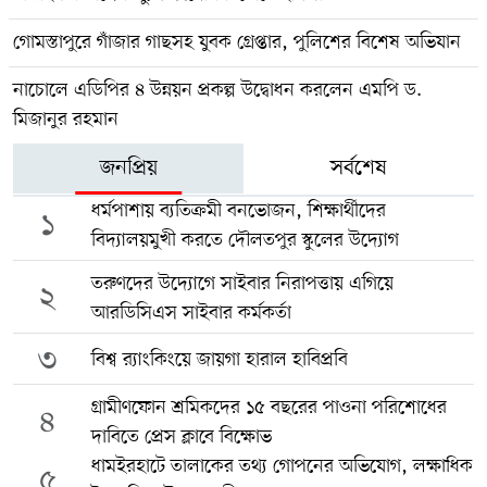
গোমস্তাপুরে গাঁজার গাছসহ যুবক গ্রেপ্তার, পুলিশের বিশেষ অভিযান
নাচোলে এডিপির ৪ উন্নয়ন প্রকল্প উদ্বোধন করলেন এমপি ড.
মিজানুর রহমান
জনপ্রিয়
সর্বশেষ
ধর্মপাশায় ব্যতিক্রমী বনভোজন, শিক্ষার্থীদের
১
বিদ্যালয়মুখী করতে দৌলতপুর স্কুলের উদ্যোগ
তরুণদের উদ্যোগে সাইবার নিরাপত্তায় এগিয়ে
২
আরডিসিএস সাইবার কর্মকর্তা
৩
বিশ্ব র‍্যাংকিংয়ে জায়গা হারাল হাবিপ্রবি
গ্রামীণফোন শ্রমিকদের ১৫ বছরের পাওনা পরিশোধের
৪
দাবিতে প্রেস ক্লাবে বিক্ষোভ
ধামইরহাটে তালাকের তথ্য গোপনের অভিযোগ, লক্ষাধিক
৫