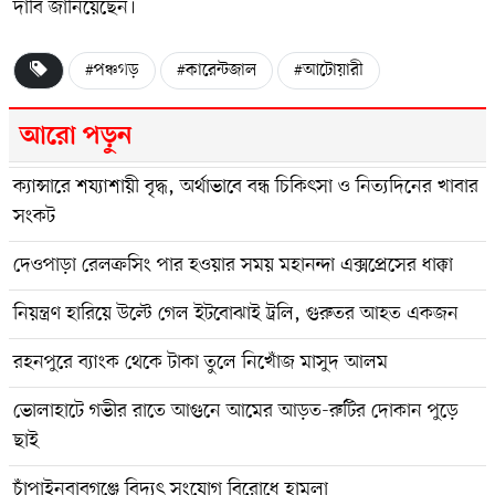
দাবি জানিয়েছেন।
#পঞ্চগড়
#কারেন্টজাল
#আটোয়ারী
আরো পড়ুন
ক্যান্সারে শয্যাশায়ী বৃদ্ধ, অর্থাভাবে বন্ধ চিকিৎসা ও নিত্যদিনের খাবার
সংকট
দেওপাড়া রেলক্রসিং পার হওয়ার সময় মহানন্দা এক্সপ্রেসের ধাক্কা
নিয়ন্ত্রণ হারিয়ে উল্টে গেল ইটবোঝাই ট্রলি, গুরুতর আহত একজন
রহনপুরে ব্যাংক থেকে টাকা তুলে নিখোঁজ মাসুদ আলম
ভোলাহাটে গভীর রাতে আগুনে আমের আড়ত-রুটির দোকান পুড়ে
ছাই
চাঁপাইনবাবগঞ্জে বিদ্যুৎ সংযোগ বিরোধে হামলা