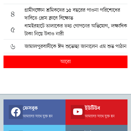
গ্রামীণফোন শ্রমিকদের ১৫ বছরের পাওনা পরিশোধের
৪
দাবিতে প্রেস ক্লাবে বিক্ষোভ
ধামইরহাটে তালাকের তথ্য গোপনের অভিযোগ, লক্ষাধিক
৫
টাকা নিয়ে উধাও নারী
৬
জামালপুরবাসীকে ঈদ শুভেচ্ছা জানালেন এম শুভ পাঠান
আরো
ফেসবুক
ইউটিউব
আমাদের সাথে যুক্ত হন
আমাদের সাথে যুক্ত হন