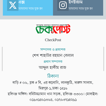
এক্স
ইনস্টাগ্রাম
আমাদের সাথে যুক্ত হন
আমাদের সাথে যুক্ত হন
CheckPost
সম্পাদক ও প্রকাশক
শেখ শাহাউর রহমান বেলাল
প্রধান সম্পাদক
আব্দুল হাকীম রাজ
ঠিকানা
বাড়ি # ০৬, ব্লক # বি, ৩য় কলোনি, লালকুঠি, দারুস সালাম,
মিরপুর-১,ঢাকা-১২১৬
হবিগঞ্জ অফিস: বদিউজ্জামান খান সড়ক, হবিগঞ্জ-৩৩০০। মোবাইল:
০১৯৩১৪৬১৩৬৪, ০১৭৬৩৭১৫২৯১