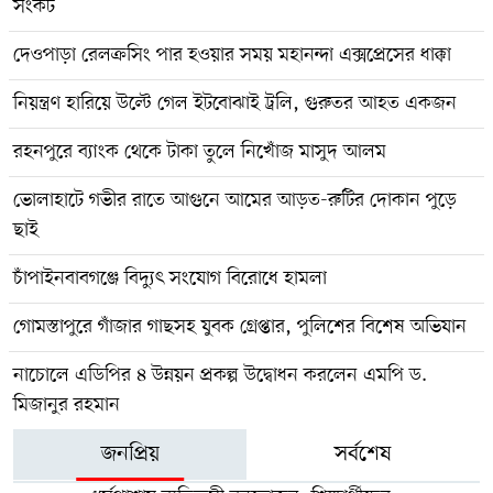
সংকট
দেওপাড়া রেলক্রসিং পার হওয়ার সময় মহানন্দা এক্সপ্রেসের ধাক্কা
নিয়ন্ত্রণ হারিয়ে উল্টে গেল ইটবোঝাই ট্রলি, গুরুতর আহত একজন
রহনপুরে ব্যাংক থেকে টাকা তুলে নিখোঁজ মাসুদ আলম
ভোলাহাটে গভীর রাতে আগুনে আমের আড়ত-রুটির দোকান পুড়ে
ছাই
চাঁপাইনবাবগঞ্জে বিদ্যুৎ সংযোগ বিরোধে হামলা
গোমস্তাপুরে গাঁজার গাছসহ যুবক গ্রেপ্তার, পুলিশের বিশেষ অভিযান
নাচোলে এডিপির ৪ উন্নয়ন প্রকল্প উদ্বোধন করলেন এমপি ড.
মিজানুর রহমান
জনপ্রিয়
সর্বশেষ