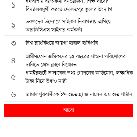
ধর্মপাশায় ব্যতিক্রমী বনভোজন, শিক্ষার্থীদের
১
বিদ্যালয়মুখী করতে দৌলতপুর স্কুলের উদ্যোগ
তরুণদের উদ্যোগে সাইবার নিরাপত্তায় এগিয়ে
২
আরডিসিএস সাইবার কর্মকর্তা
৩
বিশ্ব র‍্যাংকিংয়ে জায়গা হারাল হাবিপ্রবি
গ্রামীণফোন শ্রমিকদের ১৫ বছরের পাওনা পরিশোধের
৪
দাবিতে প্রেস ক্লাবে বিক্ষোভ
ধামইরহাটে তালাকের তথ্য গোপনের অভিযোগ, লক্ষাধিক
৫
টাকা নিয়ে উধাও নারী
৬
জামালপুরবাসীকে ঈদ শুভেচ্ছা জানালেন এম শুভ পাঠান
আরো