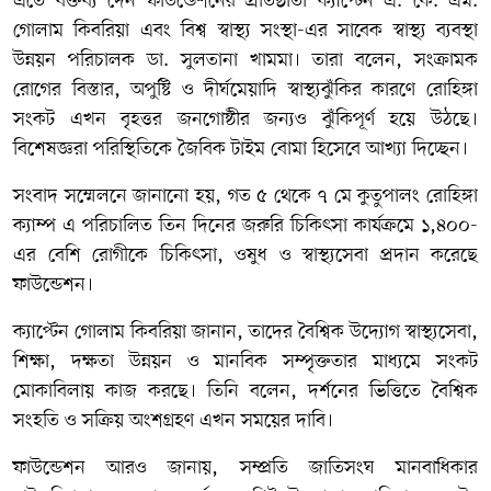
এতে বক্তব্য দেন ফাউন্ডেশনের প্রতিষ্ঠাতা ক্যাপ্টেন এ. কে. এম.
গোলাম কিবরিয়া এবং
বিশ্ব স্বাস্থ্য সংস্থা
-এর সাবেক স্বাস্থ্য ব্যবস্থা
উন্নয়ন পরিচালক ডা. সুলতানা খামমা। তারা বলেন, সংক্রামক
রোগের বিস্তার, অপুষ্টি ও দীর্ঘমেয়াদি স্বাস্থ্যঝুঁকির কারণে রোহিঙ্গা
সংকট এখন বৃহত্তর জনগোষ্ঠীর জন্যও ঝুঁকিপূর্ণ হয়ে উঠছে।
বিশেষজ্ঞরা পরিস্থিতিকে জৈবিক টাইম বোমা হিসেবে আখ্যা দিচ্ছেন।
সংবাদ সম্মেলনে জানানো হয়, গত ৫ থেকে ৭ মে
কুতুপালং রোহিঙ্গা
ক্যাম্প
এ পরিচালিত তিন দিনের জরুরি চিকিৎসা কার্যক্রমে ১,৪০০-
এর বেশি রোগীকে চিকিৎসা, ওষুধ ও স্বাস্থ্যসেবা প্রদান করেছে
ফাউন্ডেশন।
ক্যাপ্টেন গোলাম কিবরিয়া জানান, তাদের বৈশ্বিক উদ্যোগ স্বাস্থ্যসেবা,
শিক্ষা, দক্ষতা উন্নয়ন ও মানবিক সম্পৃক্ততার মাধ্যমে সংকট
মোকাবিলায় কাজ করছে। তিনি বলেন, দর্শনের ভিত্তিতে বৈশ্বিক
সংহতি ও সক্রিয় অংশগ্রহণ এখন সময়ের দাবি।
ফাউন্ডেশন আরও জানায়, সম্প্রতি
জাতিসংঘ
মানবাধিকার