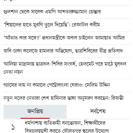
গুলশান থেকে সাবেক এমপি আখতারুজ্জামান গ্রেপ্তার
‘শিয়ালের হাতে মুরগি তুলে দিয়েছি’: রেজাউল করীম
‘আঁতাত কার সঙ্গে?’ প্রধানমন্ত্রীকে জবাব চাইলেন জামায়াত আমির
জবি-ঢাকা কলেজে হামলার অভিযোগ, ছাত্রশিবিরের তীব্র প্রতিবাদ
আলিয়া মাদ্রাসায় ছাত্রদল-শিবির সংঘর্ষ, হেলমেট পরে মাঠে যুবদল
নেতা নয়ন
গ্যাসের দাম না কমালে পেট্রোবাংলা ঘেরাও: সেলিম উদ্দিন
নতুন দলের নেতারা শেখ হাসিনার ভাষা অনুসরণ করছেন: রিজভী
জনপ্রিয়
সর্বশেষ
ধর্মপাশায় ব্যতিক্রমী বনভোজন, শিক্ষার্থীদের
১
বিদ্যালয়মুখী করতে দৌলতপুর স্কুলের উদ্যোগ