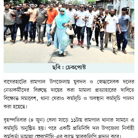
ছবি : চেকপোস্ট
বাগেরহাটের রামপাল উপজেলায় যুবদল ও স্বেচ্ছাসেবক দলের
নেতাকর্মীদের বিরুদ্ধে দায়ের করা মামলা প্রত্যাহারের দাবিতে
বিক্ষোভ সমাবেশ, থানা ঘেরাও কর্মসূচি ও অবস্থান কর্মসূচি পালন
করা হয়েছে।
বৃহস্পতিবার (৪ জুন) বেলা সাড়ে ১১টায় রামপাল থানার সামনে এ
কর্মসূচি অনুষ্ঠিত হয়। পরে একটি প্রতিনিধি দল উপজেলা নির্বাহী
কর্মকর্তা
তামান্না ফেরদৌসি
-এর কাছে স্মারকলিপি প্রদান করে।