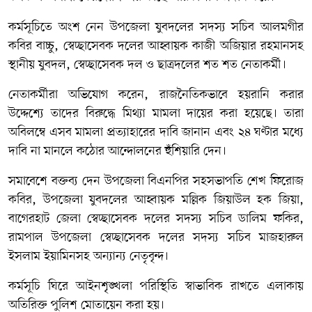
কর্মসূচিতে অংশ নেন উপজেলা যুবদলের সদস্য সচিব আলমগীর
কবির বাচ্চু, স্বেচ্ছাসেবক দলের আহ্বায়ক কাজী অজিয়ার রহমানসহ
স্থানীয় যুবদল, স্বেচ্ছাসেবক দল ও ছাত্রদলের শত শত নেতাকর্মী।
নেতাকর্মীরা অভিযোগ করেন, রাজনৈতিকভাবে হয়রানি করার
উদ্দেশ্যে তাদের বিরুদ্ধে মিথ্যা মামলা দায়ের করা হয়েছে। তারা
অবিলম্বে এসব মামলা প্রত্যাহারের দাবি জানান এবং ২৪ ঘণ্টার মধ্যে
দাবি না মানলে কঠোর আন্দোলনের হুঁশিয়ারি দেন।
সমাবেশে বক্তব্য দেন উপজেলা বিএনপির সহসভাপতি শেখ ফিরোজ
কবির, উপজেলা যুবদলের আহ্বায়ক মল্লিক জিয়াউল হক জিয়া,
বাগেরহাট জেলা স্বেচ্ছাসেবক দলের সদস্য সচিব ডালিম ফকির,
রামপাল উপজেলা স্বেচ্ছাসেবক দলের সদস্য সচিব মাজহারুল
ইসলাম ইয়ামিনসহ অন্যান্য নেতৃবৃন্দ।
কর্মসূচি ঘিরে আইনশৃঙ্খলা পরিস্থিতি স্বাভাবিক রাখতে এলাকায়
অতিরিক্ত পুলিশ মোতায়েন করা হয়।