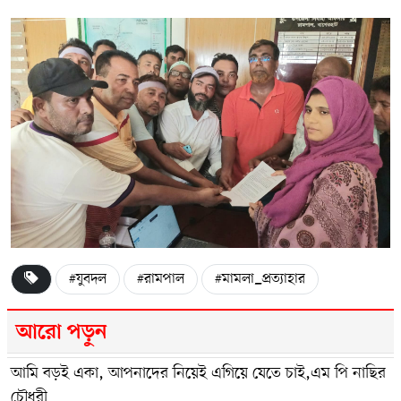
#যুবদল
#রামপাল
#মামলা_প্রত্যাহার
আরো পড়ুন
আমি বড়ই একা, আপনাদের নিয়েই এগিয়ে যেতে চাই,এম পি নাছির
চৌধুরী