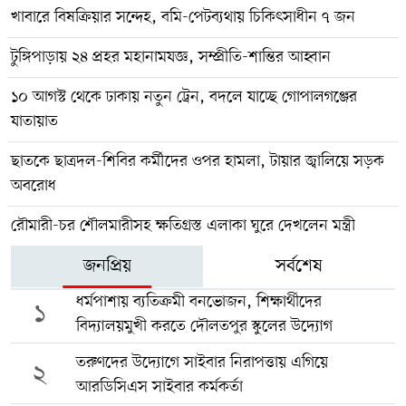
খাবারে বিষক্রিয়ার সন্দেহ, বমি-পেটব্যথায় চিকিৎসাধীন ৭ জন
টুঙ্গিপাড়ায় ২৪ প্রহর মহানামযজ্ঞ, সম্প্রীতি-শান্তির আহ্বান
১০ আগস্ট থেকে ঢাকায় নতুন ট্রেন, বদলে যাচ্ছে গোপালগঞ্জের
যাতায়াত
ছাতকে ছাত্রদল-শিবির কর্মীদের ওপর হামলা, টায়ার জ্বালিয়ে সড়ক
অবরোধ
রৌমারী-চর শৌলমারীসহ ক্ষতিগ্রস্ত এলাকা ঘুরে দেখলেন মন্ত্রী
জনপ্রিয়
সর্বশেষ
ধর্মপাশায় ব্যতিক্রমী বনভোজন, শিক্ষার্থীদের
১
বিদ্যালয়মুখী করতে দৌলতপুর স্কুলের উদ্যোগ
তরুণদের উদ্যোগে সাইবার নিরাপত্তায় এগিয়ে
২
আরডিসিএস সাইবার কর্মকর্তা