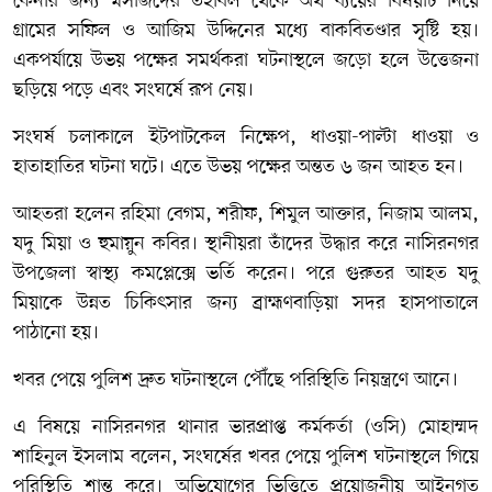
কেনার জন্য মসজিদের তহবিল থেকে অর্থ ব্যয়ের বিষয়টি নিয়ে
গ্রামের সফিল ও আজিম উদ্দিনের মধ্যে বাকবিতণ্ডার সৃষ্টি হয়।
একপর্যায়ে উভয় পক্ষের সমর্থকরা ঘটনাস্থলে জড়ো হলে উত্তেজনা
ছড়িয়ে পড়ে এবং সংঘর্ষে রূপ নেয়।
সংঘর্ষ চলাকালে ইটপাটকেল নিক্ষেপ, ধাওয়া-পাল্টা ধাওয়া ও
হাতাহাতির ঘটনা ঘটে। এতে উভয় পক্ষের অন্তত ৬ জন আহত হন।
আহতরা হলেন রহিমা বেগম, শরীফ, শিমুল আক্তার, নিজাম আলম,
যদু মিয়া ও হুমায়ুন কবির। স্থানীয়রা তাঁদের উদ্ধার করে নাসিরনগর
উপজেলা স্বাস্থ্য কমপ্লেক্সে ভর্তি করেন। পরে গুরুতর আহত যদু
মিয়াকে উন্নত চিকিৎসার জন্য ব্রাহ্মণবাড়িয়া সদর হাসপাতালে
পাঠানো হয়।
খবর পেয়ে পুলিশ দ্রুত ঘটনাস্থলে পৌঁছে পরিস্থিতি নিয়ন্ত্রণে আনে।
এ বিষয়ে নাসিরনগর থানার ভারপ্রাপ্ত কর্মকর্তা (ওসি) মোহাম্মদ
শাহিনুল ইসলাম বলেন, সংঘর্ষের খবর পেয়ে পুলিশ ঘটনাস্থলে গিয়ে
পরিস্থিতি শান্ত করে। অভিযোগের ভিত্তিতে প্রয়োজনীয় আইনগত