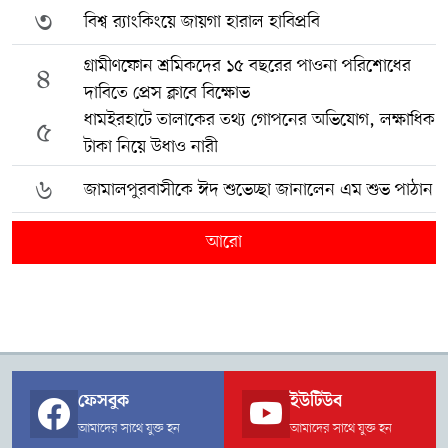
৩
বিশ্ব র‍্যাংকিংয়ে জায়গা হারাল হাবিপ্রবি
গ্রামীণফোন শ্রমিকদের ১৫ বছরের পাওনা পরিশোধের
৪
দাবিতে প্রেস ক্লাবে বিক্ষোভ
ধামইরহাটে তালাকের তথ্য গোপনের অভিযোগ, লক্ষাধিক
৫
টাকা নিয়ে উধাও নারী
৬
জামালপুরবাসীকে ঈদ শুভেচ্ছা জানালেন এম শুভ পাঠান
আরো
ফেসবুক
ইউটিউব
আমাদের সাথে যুক্ত হন
আমাদের সাথে যুক্ত হন