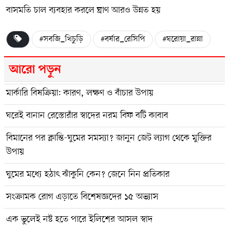
বাসমতি চাল ব্যবহার করলে ঘ্রাণ আরও উন্নত হয়
#সবজি_খিচুড়ি
#বর্ষার_রেসিপি
#ঘরোয়া_রান্না
আরো পড়ুন
মার্কারি বিষক্রিয়া: কারণ, লক্ষণ ও বাঁচার উপায়
ঘরেই বানান রেস্তোরাঁর স্বাদের নরম বিফ বটি কাবাব
বিমানের পর ক্লান্তি-ঘুমের সমস্যা? জানুন জেট ল্যাগ থেকে মুক্তির
উপায়
ঘুমের মধ্যে হঠাৎ ঝাঁকুনি কেন? জেনে নিন প্রতিকার
সংক্রামক রোগ এড়াতে বিশেষজ্ঞদের ১৫ অভ্যাস
এক ভুলেই নষ্ট হতে পারে ইলিশের আসল স্বাদ