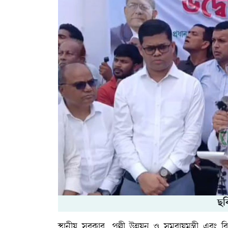
ছব
স্থানীয় সরকার, পল্লী উন্নয়ন ও সমবায়মন্ত্রী 