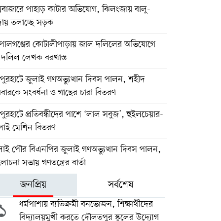
্সবাজারে পাহাড় কাটার অভিযোগ, ঝিলংজায় বালু-
দায় তলাচ্ছে সড়ক
পালগঞ্জের কোটালীপাড়ায় জাল দলিলের অভিযোগে
ই দলিল লেখক বরখাস্ত
ুরহাটে জুলাই গণঅভ্যুত্থান দিবস পালন, শহীদ
বারকে সংবর্ধনা ও গাছের চারা বিতরণ
ুরহাটে প্রতিবন্ধীদের পাশে ‘লাল সবুজ’, হুইলচেয়ার-
লাই মেশিন বিতরণ
লাই পৌর বিএনপির জুলাই গণঅভ্যুত্থান দিবস পালন,
চনা সভায় গণতন্ত্রের বার্তা
জনপ্রিয়
সর্বশেষ
১
ধর্মপাশায় ব্যতিক্রমী বনভোজন, শিক্ষার্থীদের
বিদ্যালয়মুখী করতে দৌলতপুর স্কুলের উদ্যোগ