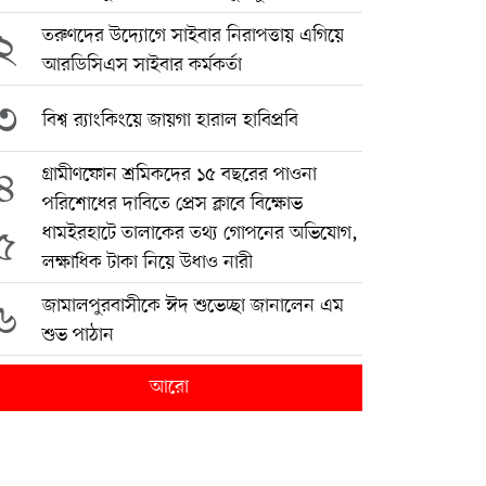
২
তরুণদের উদ্যোগে সাইবার নিরাপত্তায় এগিয়ে
আরডিসিএস সাইবার কর্মকর্তা
৩
বিশ্ব র‍্যাংকিংয়ে জায়গা হারাল হাবিপ্রবি
৪
গ্রামীণফোন শ্রমিকদের ১৫ বছরের পাওনা
পরিশোধের দাবিতে প্রেস ক্লাবে বিক্ষোভ
৫
ধামইরহাটে তালাকের তথ্য গোপনের অভিযোগ,
লক্ষাধিক টাকা নিয়ে উধাও নারী
৬
জামালপুরবাসীকে ঈদ শুভেচ্ছা জানালেন এম
শুভ পাঠান
আরো