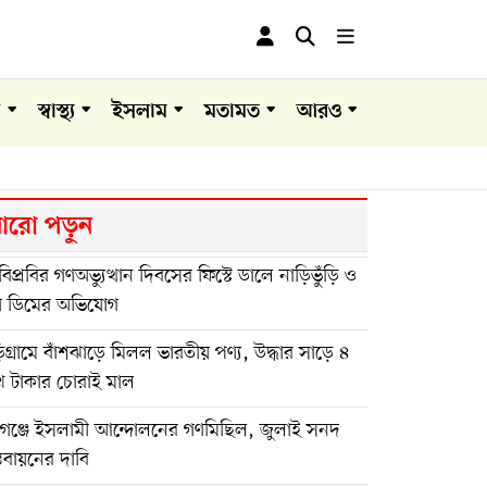
া
স্বাস্থ্য
ইসলাম
মতামত
আরও
রো পড়ুন
িপ্রবির গণঅভ্যুত্থান দিবসের ফিস্টে ডালে নাড়িভুঁড়ি ও
া ডিমের অভিযোগ
িগ্রামে বাঁশঝাড়ে মিলল ভারতীয় পণ্য, উদ্ধার সাড়ে ৪
খ টাকার চোরাই মাল
িগঞ্জে ইসলামী আন্দোলনের গণমিছিল, জুলাই সনদ
্তবায়নের দাবি