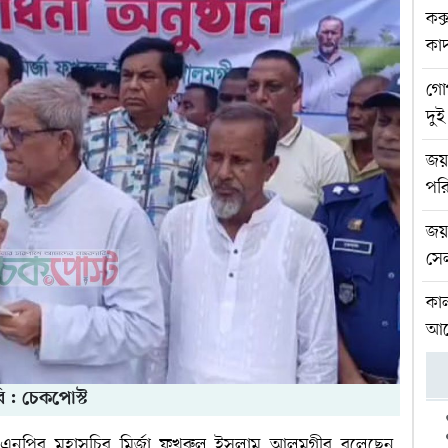
কক
কা
গো
দু
জয়প
পরি
জয়প
সে
কা
আলো
ি : চেকপোস্ট
এবং বিএনপির মহাসচিব মির্জা ফখরুল ইসলাম আলমগীর বলেছেন,