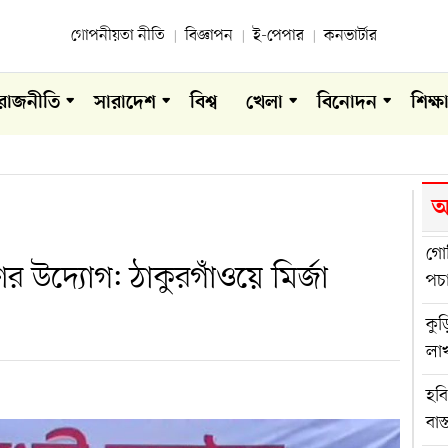
গোপনীয়তা নীতি
বিজ্ঞাপন
ই-পেপার
কনভার্টার
রাজনীতি
সারাদেশ
বিশ্ব
খেলা
বিনোদন
শিক্ষ
আ
গোব
ণের উদ্যোগ: ঠাকুরগাঁওয়ে মির্জা
পচ
কুড়
লা
হব
বাস