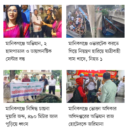
প্রক্রিয়া শেষে মরদেহ পরিবারের কাছে হস্তান্তরের প্রস্তুতি নেওয়া হয়েছে।
হরিরামপুর থানার ভারপ্রাপ্ত কর্মকর্তা (ওসি) মুহাম্মদ আফজাল হোসেন
জানান, ঘাতক ট্রাকটি জব্দ করা হয়েছে এবং চালককে পুলিশ হেফাজতে
নেওয়া হয়েছে। এ ঘটনায় প্রয়োজনীয় আইনগত ব্যবস্থা গ্রহণের প্রক্রিয়া
চলছে।
মানিকগঞ্জে অভিযান, ২
মানিকগঞ্জে ওভারটেক করতে
হাসপাতাল ও ডায়াগনস্টিক
গিয়ে নিয়ন্ত্রণ হারিয়ে যাত্রীবাহী
সেন্টার বন্ধ
বাস খাদে, নিহত ১
মানিকগঞ্জে নিষিদ্ধ চায়না
মানিকগঞ্জে ভোক্তা অধিকার
দুয়ারি জব্দ, ৪৯০ মিটার জাল
অধিদপ্তরের অভিযান রাজ
পুড়িয়ে ধ্বংস
হোটেলকে জরিমানা