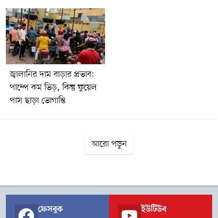
হওয়া সপ্তাহে যুক্তরাষ্ট্রের অপরিশোধিত তেলের মজুত প্রায় ৩৩ লাখ
ব্যারেল কমেছে। বিশেষজ্ঞদের ধারণা, সরবরাহ নিয়ে উদ্বেগ ও
ভূরাজনৈতিক উত্তেজনা অব্যাহত থাকলে বিশ্ববাজারে তেলের দামে আরও
অস্থিরতা দেখা দিতে পারে।
জ্বালানির দাম বাড়ার প্রভাব:
পাম্পে কম ভিড়, কিন্তু ফুয়েল
পাস ছাড়া ভোগান্তি
আরো পড়ুন
ফেসবুক
ইউটিউব