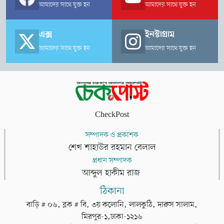
আমাদের সাথে যুক্ত হন
আমাদের সাথে যুক্ত হন
এক্স
ইনস্টাগ্রাম
আমাদের সাথে যুক্ত হন
আমাদের সাথে যুক্ত হন
CheckPost
সম্পাদক ও প্রকাশক
শেখ শাহাউর রহমান বেলাল
প্রধান সম্পাদক
আব্দুল হাকীম রাজ
ঠিকানা
বাড়ি # ০৬, ব্লক # বি, ৩য় কলোনি, লালকুঠি, দারুস সালাম,
মিরপুর-১,ঢাকা-১২১৬