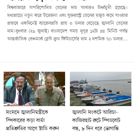
বিশ্ববাজারে অপরিশোধিত তেলের দাম আবারও ঊর্ধ্বমুখী হয়েছে।
মধ্যপ্রাচ্যে নতুন করে উত্তেজনা এবং যুক্তরাষ্ট্রে তেলের মজুত কমে যাওয়ার
প্রভাবে একদিনেই ব্যারেলপ্রতি প্রায় ৩ ডলার বেড়েছে জ্বালানি তেলের
দাম।বুধবার (২৯ জুলাই) বাংলাদেশ সময় দুপুর ১২টা ৪৫ মিনিট পর্যন্ত
আন্তর্জাতিক বেঞ্চমার্ক ব্রেন্ট ক্রুড ফিউচার্সের দাম ২ দশমিক ৭০ ডলার বা
৩ দশমিক ২ শতাংশ বেড়ে ব্যারেলপ্রতি ৮৬ দশমিক ৭৯ ডলারে পৌঁছেছে।
একই সময়ে যুক্তরাষ্ট্রের ওয়েস্ট টেক্সাস ইন্টারমিডিয়েট (ডব্লিউটিআই)
অপরিশোধিত তেলের দামও ২ দশমিক ৬৫ ডলার বা ৩ দশমিক ৩
শতাংশ বেড়ে ব্যারেলপ্রতি ৮১ দশমিক ৯১ ডলারে দাঁড়িয়েছে।বাজার
বিশ্লেষকদের মতে, মধ্যপ্রাচ্যের সামরিক উত্তেজনা তেলের বাজারে
অনিশ্চয়তা বাড়িয়েছে। ডাচ বহুজাতিক ব্যাংক আইএনজির বিশ্লেষণ
প্রতিবেদনে বলা হয়েছে, ইরান-সংক্রান্ত সাম্প্রতিক উত্তেজনার খবরের পর
তেলের দামে নতুন করে প্রভাব পড়েছে।ডিবিএস ব্যাংকের জ্বালানি
গবেষণা বিভাগের প্রধান শুভ্র সরকার জানান, মধ্যপ্রাচ্যের সংঘাত
সংসদে জ্বালানিমন্ত্রীকে
জ্বালানি সংকটে আরিচা–
অব্যাহত থাকলে আগামী সময়ে ব্রেন্ট ক্রুডের দাম ব্যারেলপ্রতি ৮০ থেকে
স্পিকারের কড়া বার্তা
কাজিরহাট রুটে স্পিডবোট
১০০ ডলারের মধ্যে ওঠানামা করতে পারে।এদিকে আমেরিকান
প্রতিশ্রুতির আগে স্টাডি করুন
বন্ধ, ৮ দিন ধরে ভোগান্তি
পেট্রোলিয়াম ইনস্টিটিউটের (এপিআই) তথ্য অনুযায়ী, গত ২৪ জুলাই শেষ