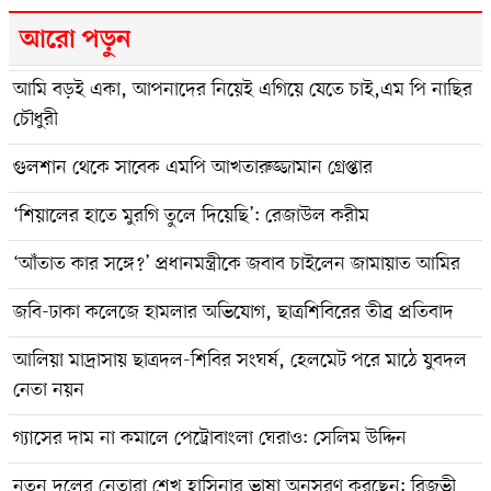
আরো পড়ুন
আমি বড়ই একা, আপনাদের নিয়েই এগিয়ে যেতে চাই,এম পি নাছির
চৌধুরী
গুলশান থেকে সাবেক এমপি আখতারুজ্জামান গ্রেপ্তার
‘শিয়ালের হাতে মুরগি তুলে দিয়েছি’: রেজাউল করীম
‘আঁতাত কার সঙ্গে?’ প্রধানমন্ত্রীকে জবাব চাইলেন জামায়াত আমির
জবি-ঢাকা কলেজে হামলার অভিযোগ, ছাত্রশিবিরের তীব্র প্রতিবাদ
আলিয়া মাদ্রাসায় ছাত্রদল-শিবির সংঘর্ষ, হেলমেট পরে মাঠে যুবদল
নেতা নয়ন
গ্যাসের দাম না কমালে পেট্রোবাংলা ঘেরাও: সেলিম উদ্দিন
নতুন দলের নেতারা শেখ হাসিনার ভাষা অনুসরণ করছেন: রিজভী