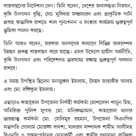
বাস্তবায়নের নির্দেশনা দেন। তিনি বলেন, দেশের জলাবদ্ধতা নিরসন,
কৃষি উৎপাদন বৃদ্ধি, সেচ সুবিধার সম্প্রসারণ এবং প্রাকৃতিক পানি
প্রবাহ স্বাভাবিক রাখতে খাল পুনঃখনন ও সংস্কার কার্যক্রম গুরুত্বপূর্ণ
ভূমিকা পালন করছে।
তিনি আরও বলেন, সরকার জনগণের কল্যাণে বিভিন্ন জলসম্পদ
উন্নয়ন প্রকল্প বাস্তবায়ন করে যাচ্ছে। এসব উদ্যোগ গ্রামীণ অর্থনীতি,
কৃষি উৎপাদন এবং পরিবেশগত ভারসাম্য রক্ষায় গুরুত্বপূর্ণ অবদান
রাখবে।
এ সময় উপস্থিত ছিলেন
মনজুরুল ইসলাম
,
সৈয়দ জাহাঙ্গীর আলম
এবং
মো. রফিকুল ইসলাম
।
এছাড়াও কাহারোল উপজেলা নির্বাহী কর্মকর্তা মোখলেদা খাতুন মিম,
অতিরিক্ত পুলিশ সুপার মো. মনিরুজ্জামান, কাহারোল থানার
ভারপ্রাপ্ত কর্মকর্তা মো. সেলিমুর রহমান, উপজেলা বিএনপির
সভাপতি গোলাম মোস্তফা বাদশা, সাধারণ সম্পাদক শামীম আলীসহ
বিএনপি ও অঙ্গসংগঠনের নেতাকর্মী এবং স্থানীয় গণ্যমান্য ব্যক্তিরা