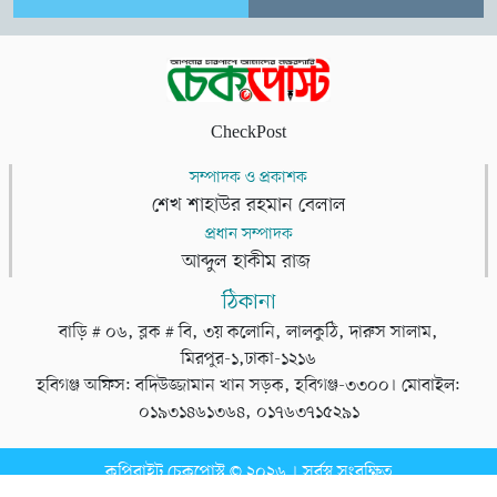
CheckPost
সম্পাদক ও প্রকাশক
শেখ শাহাউর রহমান বেলাল
প্রধান সম্পাদক
আব্দুল হাকীম রাজ
ঠিকানা
বাড়ি # ০৬, ব্লক # বি, ৩য় কলোনি, লালকুঠি, দারুস সালাম,
মিরপুর-১,ঢাকা-১২১৬
হবিগঞ্জ অফিস: বদিউজ্জামান খান সড়ক, হবিগঞ্জ-৩৩০০। মোবাইল:
০১৯৩১৪৬১৩৬৪, ০১৭৬৩৭১৫২৯১
কপিরাইট চেকপোস্ট © ২০২৬ । সর্বস্ব সংরক্ষিত