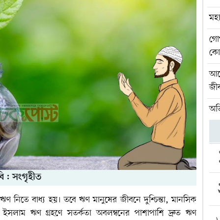
মহা
গো
কো
আর
জীব
অতি
ি : সংগৃহীত
নিতে বাধ্য হয়। তবে ঋণ মানুষের জীবনে দুশ্চিন্তা, মানসিক
সলাম ঋণ গ্রহণে সতর্কতা অবলম্বনের পাশাপাশি দ্রুত ঋণ