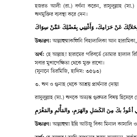
হজরত আলী (রা.)
বর্ণনা করেন, রাসুলুল্লাহ (স
ঋণমুক্তির ব্যবস্থা করে দেন।
 بِحَلاَلِكَ عَنْ حَرَامِكَ، وَأَغْنِنِي بِفَضْلِكَ عَمَّنْ سِوَاكَ
আল্লাহুম্মাকফিনি বিহালালিকা আন হারামিক
উচ্চারণ:
হে আল্লাহ! হারামের পরিবর্তে তোমার হালাল 
অর্থ:
সবার মুখাপেক্ষিতা থেকে মুক্ত রাখো।
(সুনানে তিরমিজি, হাদিস: ৩৫৬৩)
৩. ঋণ ও গুনাহ থেকে আশ্রয় প্রার্থনার দোয়া
রাসুলুল্লাহ (সা.) ঋণকে অত্যন্ত গুরুতর বিষয় হিস
نِّي أعُوذُ بكَ مِنَ الكَسَلِ والهَرَمِ، والمَأْثَمِ والمَغْرَمِ
আল্লাহুম্মা ইন্নি আউজু বিকা মিনাল কাসালি
উচ্চারণ: