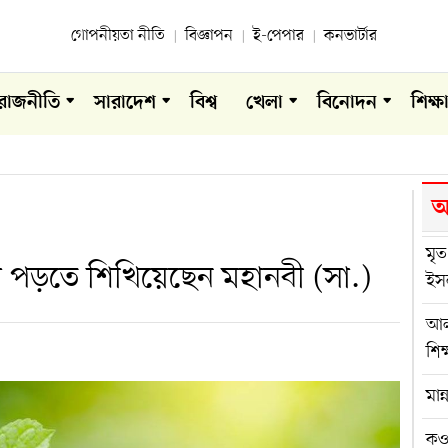
গোপনীয়তা নীতি
বিজ্ঞাপন
ই-পেপার
কনভার্টার
রাজনীতি
সারাদেশ
বিশ্ব
খেলা
বিনোদন
শিক্ষ
আ
মৃত
যা পড়তে শিখিয়েছেন মহানবী (সা.)
ইস
আল
শিক্
মান
কওম