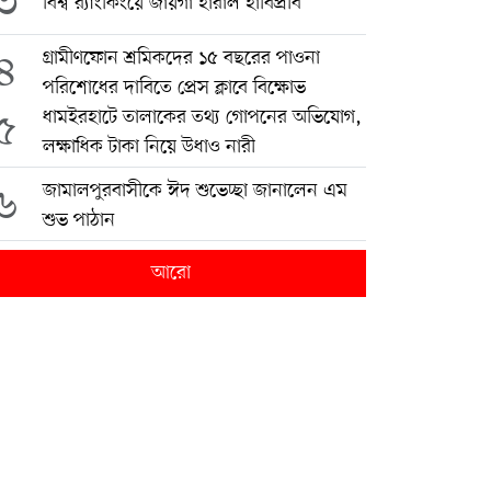
৩
বিশ্ব র‍্যাংকিংয়ে জায়গা হারাল হাবিপ্রবি
৪
গ্রামীণফোন শ্রমিকদের ১৫ বছরের পাওনা
পরিশোধের দাবিতে প্রেস ক্লাবে বিক্ষোভ
৫
ধামইরহাটে তালাকের তথ্য গোপনের অভিযোগ,
লক্ষাধিক টাকা নিয়ে উধাও নারী
৬
জামালপুরবাসীকে ঈদ শুভেচ্ছা জানালেন এম
শুভ পাঠান
আরো