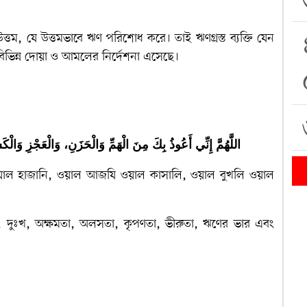
ত্তম, যে উত্তমভাবে ঋণ পরিশোধ করে। তাই ঋণগ্রস্ত ব্যক্তি যেন
 বিভিন্ন দোয়া ও আমলের নির্দেশনা এসেছে।
اللَّهُمَّ إِنِّي أَعُوذُ بِكَ مِنَ الْهَمِّ وَالْحَزَنِ، وَالْعَجْزِ وَالْك
্মি ওয়াল হাজানি, ওয়াল আজযি ওয়াল কাসালি, ওয়াল বুখলি ওয়াল
া, দুঃখ, অক্ষমতা, অলসতা, কৃপণতা, ভীরুতা, ঋণের ভার এবং