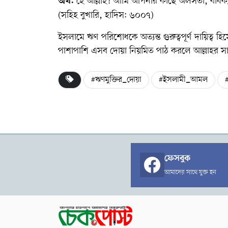
হে আল্লাহ! আমি আপনার কাছে অলসতা, বার্ধক্য,
অর্থ:
(সহিহ বুখারি, হাদিস: ৬০০৭)
ইসলামে ঋণ পরিশোধকে অত্যন্ত গুরুত্বপূর্ণ দায়িত্ব হি
পাশাপাশি এসব দোয়া নিয়মিত পাঠ করলে আল্লাহর স
#ঋণমুক্তির_দোয়া
#ইসলামী_আমল
ফেসবুক
আমাদের সাথে যুক্ত হন