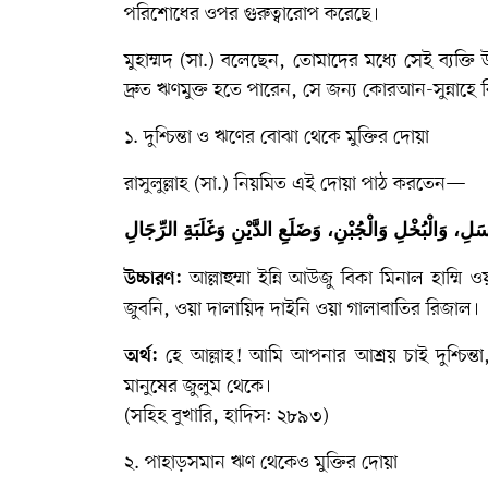
পরিশোধের ওপর গুরুত্বারোপ করেছে।
মুহাম্মদ (সা.)
বলেছেন, তোমাদের মধ্যে সেই ব্যক্তি উ
দ্রুত ঋণমুক্ত হতে পারেন, সে জন্য কোরআন-সুন্নাহে
১. দুশ্চিন্তা ও ঋণের বোঝা থেকে মুক্তির দোয়া
রাসুলুল্লাহ (সা.) নিয়মিত এই দোয়া পাঠ করতেন—
َسَلِ، وَالْبُخْلِ وَالْجُبْنِ، وَضَلَعِ الدَّيْنِ وَغَلَبَةِ الرِّجَالِ
আল্লাহুম্মা ইন্নি আউজু বিকা মিনাল হাম
উচ্চারণ:
জুবনি, ওয়া দালায়িদ দাইনি ওয়া গালাবাতির রিজাল।
হে আল্লাহ! আমি আপনার আশ্রয় চাই দুশ্চিন্ত
অর্থ:
মানুষের জুলুম থেকে।
(সহিহ বুখারি, হাদিস: ২৮৯৩)
২. পাহাড়সমান ঋণ থেকেও মুক্তির দোয়া