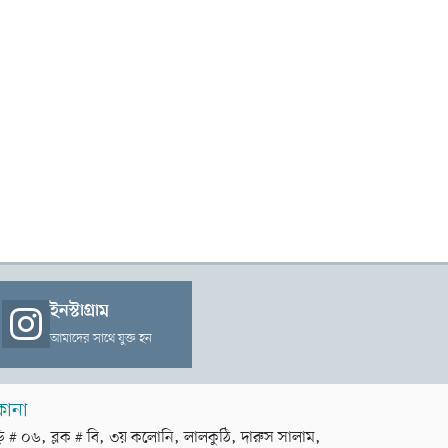
ইনস্টাগ্রাম
আমাদের সাথে যুক্ত হন
কানা
়ি # ০৬, ব্লক # বি, ৩য় কলোনি, লালকুঠি, দারুস সালাম,