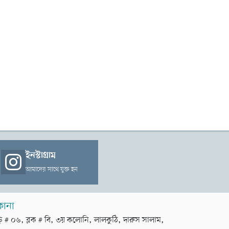
ইনস্টাগ্রাম
আমাদের সাথে যুক্ত হন
কানা
়ি # ০৬, ব্লক # বি, ৩য় কলোনি, লালকুঠি, দারুস সালাম,