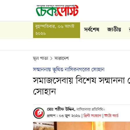
বৃহস্পতিবার, ০৬ আগস্ট
সর্বশেষ
জাতীয়
২০২৬
মূল পাতা
সারাদেশ
সম্মাননায় ভূষিত নাসিরনগরের সোহান
সমাজসেবায় বিশেষ সম্মাননা 
সোহান
মোঃ শরীফ উদ্দিন,
নাসিরনগর প্রতিনিধি::
প্রকাশ : ০৩ জুন ২০২৬
|
প্রিন্ট সংস্করণ
|
ফটো কার্ড