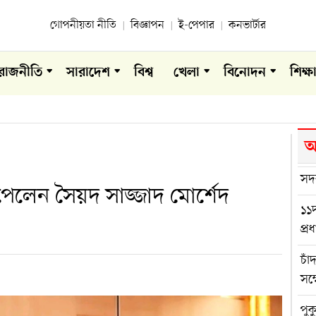
গোপনীয়তা নীতি
বিজ্ঞাপন
ই-পেপার
কনভার্টার
রাজনীতি
সারাদেশ
বিশ্ব
খেলা
বিনোদন
শিক্ষ
আ
সদ
পেলেন সৈয়দ সাজ্জাদ মোর্শেদ
১১দ
প্র
চাঁ
সম্
পুক