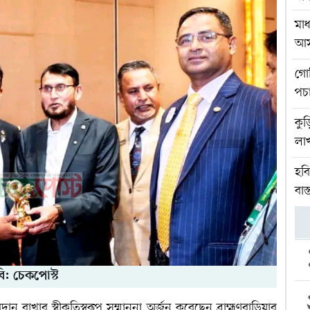
মাধ
আস
গোব
পচ
কুড়
লা
হব
বাস
ি: চেকপোস্ট
 রাখার স্বীকৃতিস্বরূপ সম্মাননা অর্জন করেছেন ব্রাহ্মণবাড়িয়ার