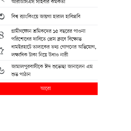
আরডিসিএস সাইবার কর্মকর্তা
৩
বিশ্ব র‍্যাংকিংয়ে জায়গা হারাল হাবিপ্রবি
৪
গ্রামীণফোন শ্রমিকদের ১৫ বছরের পাওনা
পরিশোধের দাবিতে প্রেস ক্লাবে বিক্ষোভ
৫
ধামইরহাটে তালাকের তথ্য গোপনের অভিযোগ,
লক্ষাধিক টাকা নিয়ে উধাও নারী
৬
জামালপুরবাসীকে ঈদ শুভেচ্ছা জানালেন এম
শুভ পাঠান
আরো