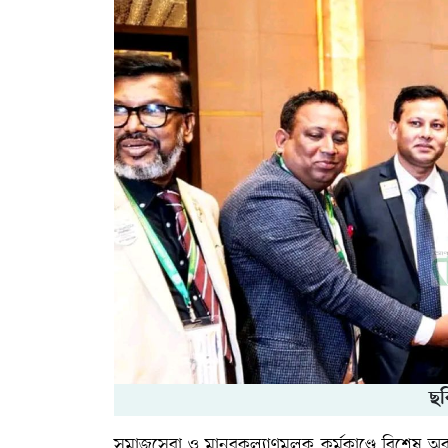
ছব
সমাজসেবা ও মানবকল্যাণমূলক কর্মকাণ্ডে বিশেষ অবদান