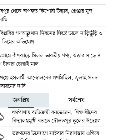
বপুর থেকে অপহৃত কিশোরী উদ্ধার, গ্রেপ্তার মূল
ামি
িপ্রবির গণঅভ্যুত্থান দিবসের ফিস্টে ডালে নাড়িভুঁড়ি ও
া ডিমের অভিযোগ
িগ্রামে বাঁশঝাড়ে মিলল ভারতীয় পণ্য, উদ্ধার সাড়ে ৪
খ টাকার চোরাই মাল
িগঞ্জে ইসলামী আন্দোলনের গণমিছিল, জুলাই সনদ
্তবায়নের দাবি
জনপ্রিয়
সর্বশেষ
১
ধর্মপাশায় ব্যতিক্রমী বনভোজন, শিক্ষার্থীদের
বিদ্যালয়মুখী করতে দৌলতপুর স্কুলের উদ্যোগ
২
তরুণদের উদ্যোগে সাইবার নিরাপত্তায় এগিয়ে